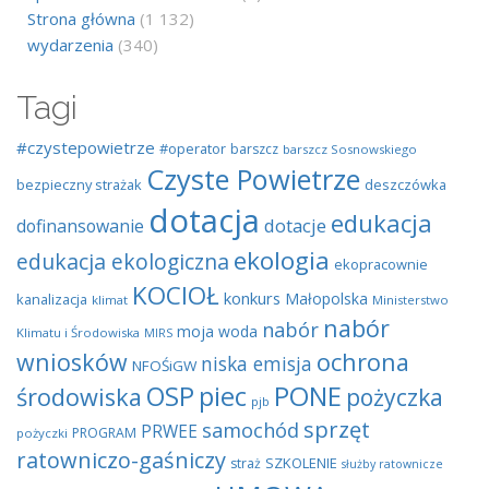
Strona główna
(1 132)
wydarzenia
(340)
Tagi
#czystepowietrze
#operator
barszcz
barszcz Sosnowskiego
Czyste Powietrze
bezpieczny strażak
deszczówka
dotacja
edukacja
dotacje
dofinansowanie
ekologia
edukacja ekologiczna
ekopracownie
KOCIOŁ
konkurs
Małopolska
kanalizacja
klimat
Ministerstwo
nabór
nabór
moja woda
Klimatu i Środowiska
MIRS
wniosków
ochrona
niska emisja
NFOŚiGW
OSP
piec
PONE
środowiska
pożyczka
pjb
sprzęt
samochód
PRWEE
PROGRAM
pożyczki
ratowniczo-gaśniczy
SZKOLENIE
straż
służby ratownicze