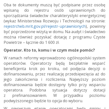
Oba te dokumenty muszą być podpisane przez osobę
wpisaną do rejestru osób uprawnionych do
sporządzania świadectw charakterystyki energetycznej
(wykaz Ministerstwa Rozwoju i Technologii na stronie:
rejestrcheb.mrit.gov.pl/rejestr-uprawnionych
), powinny
być poprzedzone wizytą w domu. Na audyt i świadectwo
można również pozyskać dotację z programu Czyste
Powietrze – łącznie do 1 600 zł.
Operator. Kto to, komu i w czym może pomóc?
W ramach reformy wprowadzono ogólnopolski system
operatorów. Operatorzy będą bezpłatnie wsparć
beneficjenta krok po kroku, od podjęcia decyzji o
dofinansowaniu, przez realizację przedsięwzięcia aż do
jego zakończenia i rozliczenia. Najwyższy poziom
dofinansowania będzie dostępny tylko przy wsparciu
operatora. Podobna sytuacja dotyczy dotacji
z prefinansowaniem. W przypadku poziomu
podwyższonego będzie to opcja do wyboru.
W pierwszym etapie operatorami będą gminy i