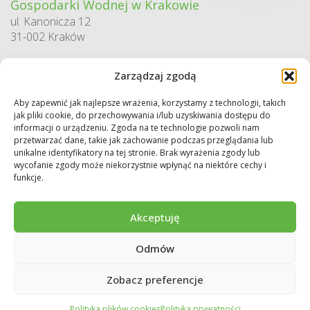
Gospodarki Wodnej w Krakowie
ul. Kanonicza 12
31-002 Kraków
godziny pracy:
Zarządzaj zgodą
pn. – pt. 7:30-15:30
Aby zapewnić jak najlepsze wrażenia, korzystamy z technologii, takich
Sekretariat / Dziennik podawczy
jak pliki cookie, do przechowywania i/lub uzyskiwania dostępu do
informacji o urządzeniu. Zgoda na te technologie pozwoli nam
tel.: 12 422 94 90
przetwarzać dane, takie jak zachowanie podczas przeglądania lub
e-mail:
biuro@wfos.krakow.pl
unikalne identyfikatory na tej stronie. Brak wyrażenia zgody lub
wycofanie zgody może niekorzystnie wpłynąć na niektóre cechy i
funkcje.
Akceptuję
Odmów
Copyright © 2026 WFOŚiGW w Krakowie. Wszystkie prawa zastrzeżone.
Deklaracja dostępności
Regulamin
Polityka prywatności
Zobacz preferencje
Polityka plików cookies
Polityka prywatności