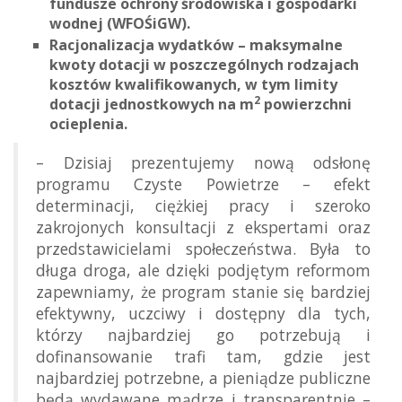
fundusze ochrony środowiska i gospodarki
wodnej (WFOŚiGW).
Racjonalizacja wydatków – maksymalne
kwoty dotacji w poszczególnych rodzajach
kosztów kwalifikowanych, w tym limity
2
dotacji jednostkowych na m
powierzchni
ocieplenia.
– Dzisiaj prezentujemy nową odsłonę
programu Czyste Powietrze – efekt
determinacji, ciężkiej pracy i szeroko
zakrojonych konsultacji z ekspertami oraz
przedstawicielami społeczeństwa. Była to
długa droga, ale dzięki podjętym reformom
zapewniamy, że program stanie się bardziej
efektywny, uczciwy i dostępny dla tych,
którzy najbardziej go potrzebują i
dofinansowanie trafi tam, gdzie jest
najbardziej potrzebne, a pieniądze publiczne
będą wydawane mądrze i transparentnie –