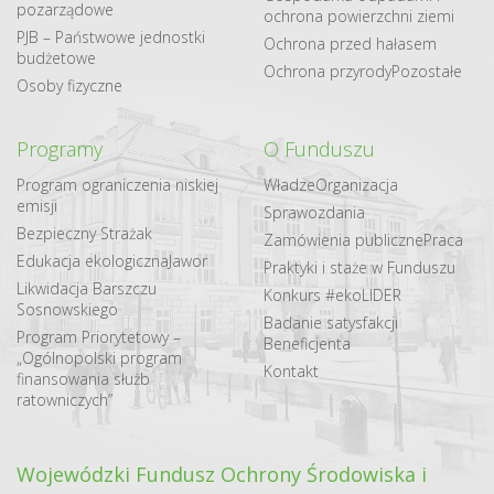
pozarządowe
ochrona powierzchni ziemi
PJB – Państwowe jednostki
Ochrona przed hałasem
budżetowe
Ochrona przyrody
Pozostałe
Osoby fizyczne
Programy
O Funduszu
Program ograniczenia niskiej
Władze
Organizacja
emisji
Sprawozdania
Bezpieczny Strażak
Zamówienia publiczne
Praca
Edukacja ekologiczna
Jawor
Praktyki i staże w Funduszu
Likwidacja Barszczu
Konkurs #ekoLIDER
Sosnowskiego
Badanie satysfakcji
Program Priorytetowy –
Beneficjenta
„Ogólnopolski program
Kontakt
finansowania służb
ratowniczych”
Wojewódzki Fundusz Ochrony Środowiska i