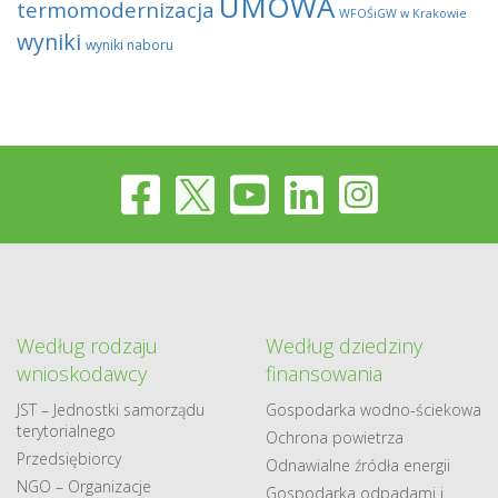
UMOWA
termomodernizacja
WFOŚiGW w Krakowie
wyniki
wyniki naboru
Według rodzaju
Według dziedziny
wnioskodawcy
finansowania
JST – Jednostki samorządu
Gospodarka​ wodno​-ściekowa
terytorialnego
Ochrona powietrza
Przedsiębiorcy
Odnawialne​ źródła​ energii
NGO – Organizacje
Gospodarka odpadami i