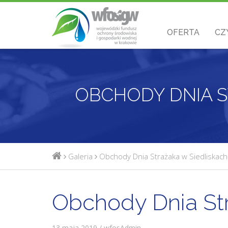
OFERTA
CZ
OBCHODY DNIA S
Galeria
Obchody Dnia Strażaka w Siedliskach
Obchody Dnia Str
13 maja 2019 / wfosAdmin