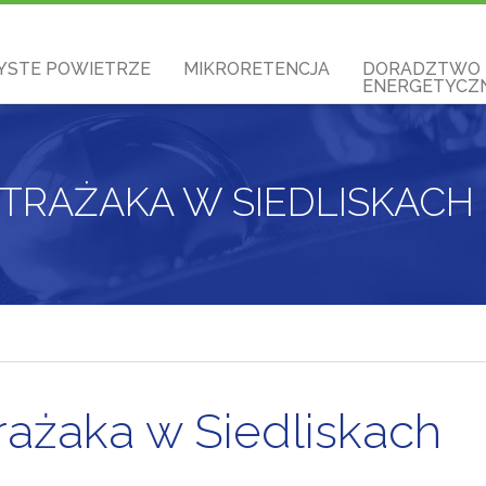
YSTE POWIETRZE
MIKRORETENCJA
DORADZTWO
ENERGETYCZN
TRAŻAKA W SIEDLISKACH
ażaka w Siedliskach