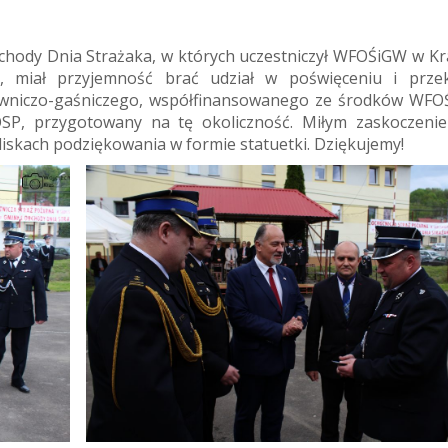
bchody Dnia Strażaka, w których uczestniczył WFOŚiGW w Kr
, miał przyjemność brać udział w poświęceniu i prze
owniczo-gaśniczego, współfinansowanego ze środków WFO
 OSP, przygotowany na tę okoliczność. Miłym zaskoczeni
iskach podziękowania w formie statuetki. Dziękujemy!