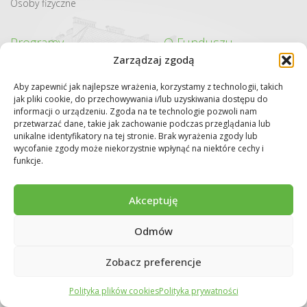
Osoby fizyczne
Programy
O Funduszu
Zarządzaj zgodą
Program ograniczenia niskiej
Władze
Organizacja
emisji
Sprawozdania
Aby zapewnić jak najlepsze wrażenia, korzystamy z technologii, takich
Bezpieczny Strażak
Zamówienia publiczne
Praca
jak pliki cookie, do przechowywania i/lub uzyskiwania dostępu do
Edukacja ekologiczna
informacji o urządzeniu. Zgoda na te technologie pozwoli nam
Jawor
Praktyki i staże w Funduszu
przetwarzać dane, takie jak zachowanie podczas przeglądania lub
Likwidacja Barszczu
Konkurs #ekoLIDER
unikalne identyfikatory na tej stronie. Brak wyrażenia zgody lub
Sosnowskiego
wycofanie zgody może niekorzystnie wpłynąć na niektóre cechy i
Badanie satysfakcji
Program Priorytetowy –
funkcje.
Beneficjenta
„Ogólnopolski program
Kontakt
finansowania służb
ratowniczych”
Akceptuję
Odmów
Wojewódzki Fundusz Ochrony Środowiska i
Gospodarki Wodnej w Krakowie
Zobacz preferencje
ul. Kanonicza 12
Polityka plików cookies
Polityka prywatności
31-002 Kraków