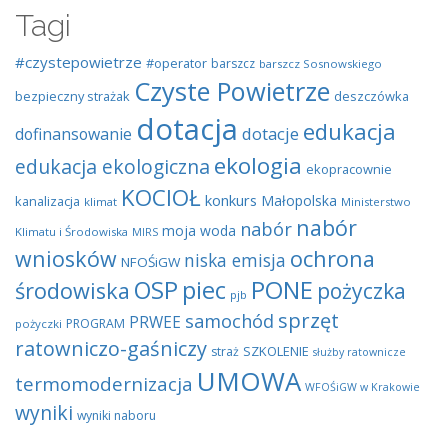
Tagi
#czystepowietrze
#operator
barszcz
barszcz Sosnowskiego
Czyste Powietrze
bezpieczny strażak
deszczówka
dotacja
edukacja
dotacje
dofinansowanie
ekologia
edukacja ekologiczna
ekopracownie
KOCIOŁ
konkurs
Małopolska
kanalizacja
klimat
Ministerstwo
nabór
nabór
moja woda
Klimatu i Środowiska
MIRS
wniosków
ochrona
niska emisja
NFOŚiGW
OSP
piec
PONE
środowiska
pożyczka
pjb
sprzęt
samochód
PRWEE
PROGRAM
pożyczki
ratowniczo-gaśniczy
SZKOLENIE
straż
służby ratownicze
UMOWA
termomodernizacja
WFOŚiGW w Krakowie
wyniki
wyniki naboru