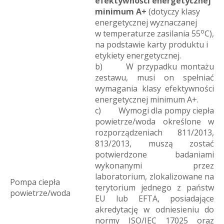
efektywności energetycznej
minimum A+
(dotyczy klasy
energetycznej wyznaczanej
o
w temperaturze zasilania 55
C),
na podstawie karty produktu i
etykiety energetycznej.
b) W przypadku montażu
zestawu, musi on spełniać
wymagania klasy efektywności
energetycznej minimum A+.
c) Wymogi dla pompy ciepła
powietrze/woda określone w
rozporządzeniach 811/2013,
813/2013, muszą zostać
potwierdzone badaniami
wykonanymi przez
laboratorium, zlokalizowane na
Pompa ciepła
terytorium jednego z państw
powietrze/woda
EU lub EFTA, posiadające
akredytację w odniesieniu do
normy ISO/IEC 17025 oraz