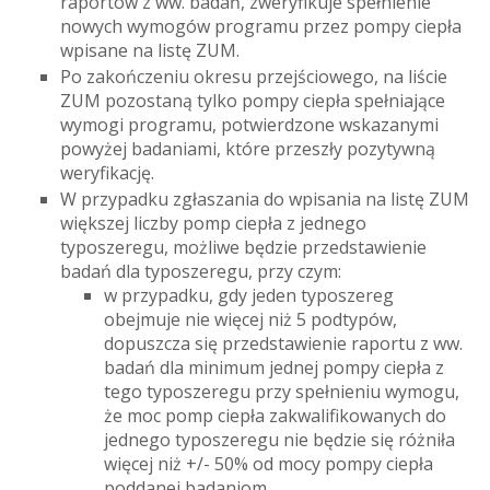
raportów z ww. badań, zweryfikuje spełnienie
nowych wymogów programu przez pompy ciepła
wpisane na listę ZUM.
Po zakończeniu okresu przejściowego, na liście
ZUM pozostaną tylko pompy ciepła spełniające
wymogi programu, potwierdzone wskazanymi
powyżej badaniami, które przeszły pozytywną
weryfikację.
W przypadku zgłaszania do wpisania na listę ZUM
większej liczby pomp ciepła z jednego
typoszeregu, możliwe będzie przedstawienie
badań dla typoszeregu, przy czym:
w przypadku, gdy jeden typoszereg
obejmuje nie więcej niż 5 podtypów,
dopuszcza się przedstawienie raportu z ww.
badań dla minimum jednej pompy ciepła z
tego typoszeregu przy spełnieniu wymogu,
że moc pomp ciepła zakwalifikowanych do
jednego typoszeregu nie będzie się różniła
więcej niż +/- 50% od mocy pompy ciepła
poddanej badaniom,