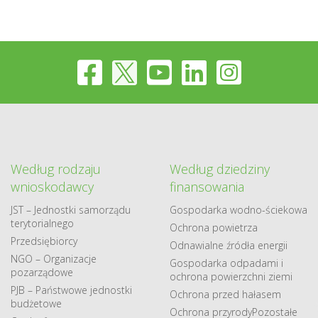
Według rodzaju
Według dziedziny
wnioskodawcy
finansowania
JST – Jednostki samorządu
Gospodarka​ wodno​-ściekowa
terytorialnego
Ochrona powietrza
Przedsiębiorcy
Odnawialne​ źródła​ energii
NGO – Organizacje
Gospodarka odpadami i
pozarządowe
ochrona powierzchni ziemi
PJB – Państwowe jednostki
Ochrona przed hałasem
budżetowe
Ochrona przyrody
Pozostałe