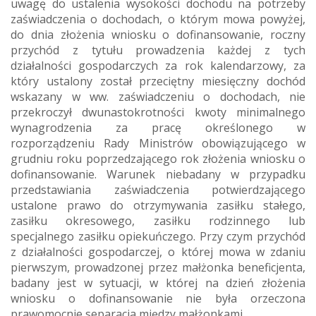
uwagę do ustalenia wysokości dochodu na potrzeby
zaświadczenia o dochodach, o którym mowa powyżej,
do dnia złożenia wniosku o dofinansowanie, roczny
przychód z tytułu prowadzenia każdej z tych
działalności gospodarczych za rok kalendarzowy, za
który ustalony został przeciętny miesięczny dochód
wskazany w ww. zaświadczeniu o dochodach, nie
przekroczył dwunastokrotności kwoty minimalnego
wynagrodzenia za pracę określonego w
rozporządzeniu Rady Ministrów obowiązującego w
grudniu roku poprzedzającego rok złożenia wniosku o
dofinansowanie. Warunek niebadany w przypadku
przedstawiania zaświadczenia potwierdzającego
ustalone prawo do otrzymywania zasiłku stałego,
zasiłku okresowego, zasiłku rodzinnego lub
specjalnego zasiłku opiekuńczego. Przy czym przychód
z działalności gospodarczej, o której mowa w zdaniu
pierwszym, prowadzonej przez małżonka beneficjenta,
badany jest w sytuacji, w której na dzień złożenia
wniosku o dofinansowanie nie była orzeczona
prawomocnie separacja między małżonkami.