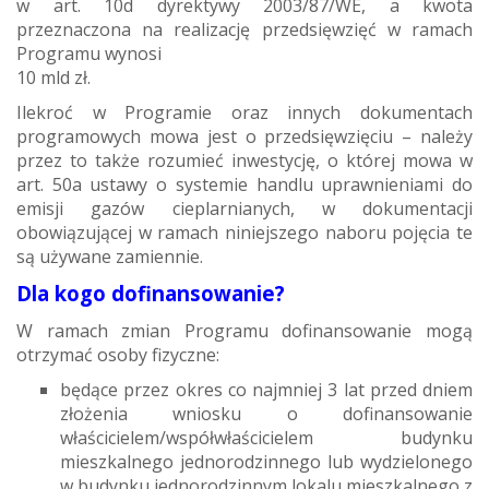
w art. 10d dyrektywy 2003/87/WE, a kwota
przeznaczona na realizację przedsięwzięć w ramach
Programu wynosi
10 mld zł.
Ilekroć w Programie oraz innych dokumentach
programowych mowa jest o przedsięwzięciu – należy
przez to także rozumieć inwestycję, o której mowa w
art. 50a ustawy o systemie handlu uprawnieniami do
emisji gazów cieplarnianych, w dokumentacji
obowiązującej w ramach niniejszego naboru pojęcia te
są używane zamiennie.
Dla kogo dofinansowanie?
W ramach zmian Programu dofinansowanie mogą
otrzymać osoby fizyczne:
będące przez okres co najmniej 3 lat przed dniem
złożenia wniosku o dofinansowanie
właścicielem/współwłaścicielem budynku
mieszkalnego jednorodzinnego lub wydzielonego
w budynku jednorodzinnym lokalu mieszkalnego z