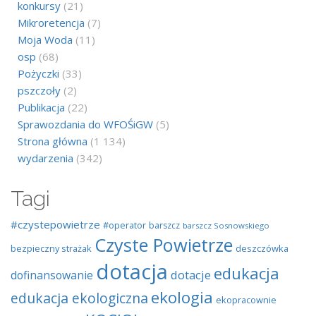
konkursy
(21)
Mikroretencja
(7)
Moja Woda
(11)
osp
(68)
Pożyczki
(33)
pszczoły
(2)
Publikacja
(22)
Sprawozdania do WFOŚiGW
(5)
Strona główna
(1 134)
wydarzenia
(342)
Tagi
#czystepowietrze
#operator
barszcz
barszcz Sosnowskiego
Czyste Powietrze
bezpieczny strażak
deszczówka
dotacja
edukacja
dotacje
dofinansowanie
ekologia
edukacja ekologiczna
ekopracownie