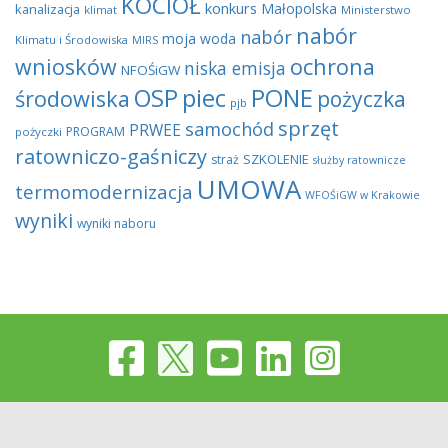
KOCIOŁ
konkurs
Małopolska
kanalizacja
klimat
Ministerstwo
nabór
nabór
moja woda
Klimatu i Środowiska
MIRS
wniosków
ochrona
niska emisja
NFOŚiGW
OSP
piec
PONE
środowiska
pożyczka
pjb
sprzęt
samochód
PRWEE
PROGRAM
pożyczki
ratowniczo-gaśniczy
SZKOLENIE
straż
służby ratownicze
UMOWA
termomodernizacja
WFOŚiGW w Krakowie
wyniki
wyniki naboru