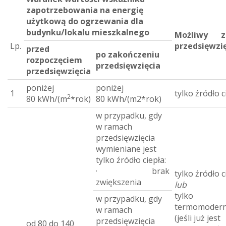
zapotrzebowania na energię
użytkową
do ogrzewania dla
budynku/lokalu mieszkalnego
Możliwy z
Lp.
przedsięwzi
przed
po zakończeniu
rozpoczęciem
przedsięwzięcia
przedsięwzięcia
poniżej
poniżej
1
tylko źródło c
2
80 kWh/(m
*rok)
80 kWh/(m2*rok)
w przypadku, gdy
w ramach
przedsięwzięcia
wymieniane jest
tylko źródło ciepła:
· brak
tylko źródło c
zwiększenia
lub
tylko
w przypadku, gdy
termomodern
w ramach
(jeśli już jest
przedsięwzięcia
od 80 do 140