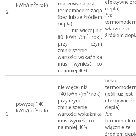
efektywne źr
realizowana jest
2
kWh/(m
*rok)
ciepła)
termomodernizacja
2
lub
(bez lub ze źródłem
termomodern
ciepła):
włącznie ze
· nie więcej niż
źródłem ciepł
2
80 kWh /(m
*rok),
przy czym
zmniejszenie
wartości wskaźnika
musi wynieść co
najmniej 40%
tylko
nie więcej niż
termomodern
2
140 kWh /(m
*rok),
(jeśli już jest
przy czym
efektywne źr
powyżej 140
zmniejszenie
ciepła)
2
kWh/(m
*rok)
3
wartości wskaźnika
lub
musi wynieść co
termomodern
najmniej 40%
włącznie ze
źródłem ciepł