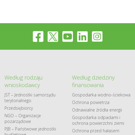
Według rodzaju
Według dziedziny
wnioskodawcy
finansowania
JST – Jednostki samorządu
Gospodarka​ wodno​-ściekowa
terytorialnego
Ochrona powietrza
Przedsiębiorcy
Odnawialne​ źródła​ energii
NGO – Organizacje
Gospodarka odpadami i
pozarządowe
ochrona powierzchni ziemi
PJB – Państwowe jednostki
Ochrona przed hałasem
budżetowe