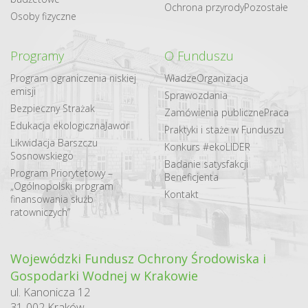
Ochrona przyrody
Pozostałe
Osoby fizyczne
Programy
O Funduszu
Program ograniczenia niskiej
Władze
Organizacja
emisji
Sprawozdania
Bezpieczny Strażak
Zamówienia publiczne
Praca
Edukacja ekologiczna
Jawor
Praktyki i staże w Funduszu
Likwidacja Barszczu
Konkurs #ekoLIDER
Sosnowskiego
Badanie satysfakcji
Program Priorytetowy –
Beneficjenta
„Ogólnopolski program
Kontakt
finansowania służb
ratowniczych”
Wojewódzki Fundusz Ochrony Środowiska i
Gospodarki Wodnej w Krakowie
ul. Kanonicza 12
31-002 Kraków