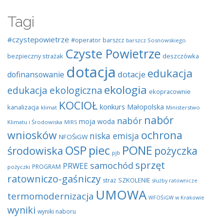
Tagi
#czystepowietrze
#operator
barszcz
barszcz Sosnowskiego
Czyste Powietrze
bezpieczny strażak
deszczówka
dotacja
edukacja
dotacje
dofinansowanie
ekologia
edukacja ekologiczna
ekopracownie
KOCIOŁ
konkurs
Małopolska
kanalizacja
klimat
Ministerstwo
nabór
nabór
moja woda
Klimatu i Środowiska
MIRS
wniosków
ochrona
niska emisja
NFOŚiGW
OSP
piec
PONE
środowiska
pożyczka
pjb
sprzęt
samochód
PRWEE
PROGRAM
pożyczki
ratowniczo-gaśniczy
SZKOLENIE
straż
służby ratownicze
UMOWA
termomodernizacja
WFOŚiGW w Krakowie
wyniki
wyniki naboru