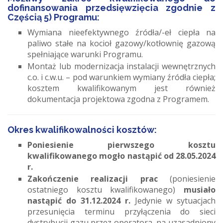
dofinansowania przedsięwzięcia zgodnie z
Częścią 5) Programu:
Wymiana nieefektywnego źródła/-eł ciepła na
paliwo stałe na kocioł gazowy/kotłownię gazową
spełniające warunki Programu.
Montaż lub modernizacja instalacji wewnętrznych
c.o. i c.w.u. – pod warunkiem wymiany źródła ciepła;
kosztem kwalifikowanym jest również
dokumentacja projektowa zgodna z Programem.
Okres kwalifikowalności kosztów:
Poniesienie pierwszego kosztu
kwalifikowanego mogło nastąpić od 28.05.2024
r.
Zakończenie realizacji prac
(poniesienie
ostatniego kosztu kwalifikowanego)
musiało
nastąpić do 31.12.2024 r.
Jedynie w sytuacjach
przesunięcia terminu przyłączenia do sieci
dystrybucji gazu przez operatora, na uzasadniony