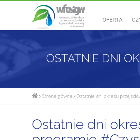
OFERTA
CZ
Strona główna
Ostatnie dni okresu przejści
Ostatnie dni okr
programie #Czys