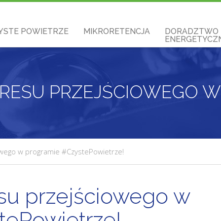
YSTE POWIETRZE
MIKRORETENCJA
DORADZTWO
ENERGETYCZN
owego w programie #CzystePowietrze!
esu przejściowego w
tePowietrze!