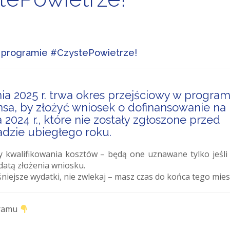
w programie #CzystePowietrze!
a 2025 r. trwa okres przejściowy w program
nsa, by złożyć wniosek o dofinansowanie na
2024 r., które nie zostały zgłoszone przed
dzie ubiegłego roku.
y kwalifikowania kosztów – będą one uznawane tylko jeśli 
 datą złożenia wniosku.
eśniejsze wydatki, nie zwlekaj – masz czas do końca tego mies
gramu