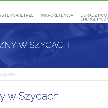
YSTE POWIETRZE
MIKRORETENCJA
DORADZTWO
ENERGETYCZN
CZNY W SZYCACH
 w Szycach
ny w Szycach