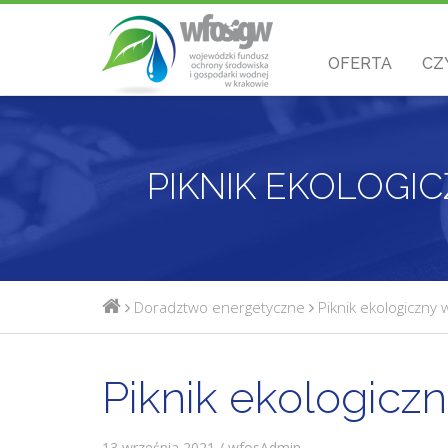
OFERTA
CZ
PIKNIK EKOLOGI
Doradztwo energetyczne
Piknik ekologiczny
Piknik ekologicz
13 września 2021 / wfosAdmin