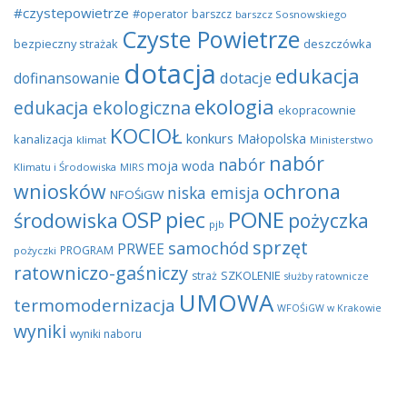
#czystepowietrze
#operator
barszcz
barszcz Sosnowskiego
Czyste Powietrze
bezpieczny strażak
deszczówka
dotacja
edukacja
dotacje
dofinansowanie
ekologia
edukacja ekologiczna
ekopracownie
KOCIOŁ
konkurs
Małopolska
kanalizacja
klimat
Ministerstwo
nabór
nabór
moja woda
Klimatu i Środowiska
MIRS
wniosków
ochrona
niska emisja
NFOŚiGW
OSP
piec
PONE
środowiska
pożyczka
pjb
sprzęt
samochód
PRWEE
PROGRAM
pożyczki
ratowniczo-gaśniczy
SZKOLENIE
straż
służby ratownicze
UMOWA
termomodernizacja
WFOŚiGW w Krakowie
wyniki
wyniki naboru