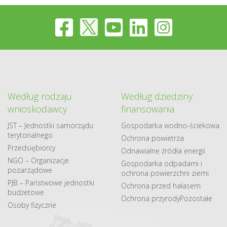
Według rodzaju
Według dziedziny
wnioskodawcy
finansowania
JST – Jednostki samorządu
Gospodarka​ wodno​-ściekowa
terytorialnego
Ochrona powietrza
Przedsiębiorcy
Odnawialne​ źródła​ energii
NGO – Organizacje
Gospodarka odpadami i
pozarządowe
ochrona powierzchni ziemi
PJB – Państwowe jednostki
Ochrona przed hałasem
budżetowe
Ochrona przyrody
Pozostałe
Osoby fizyczne