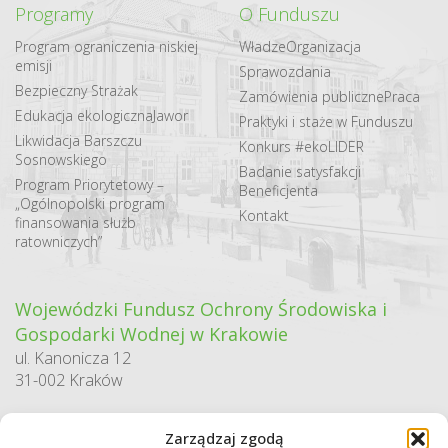
Programy
O Funduszu
Program ograniczenia niskiej
Władze
Organizacja
emisji
Sprawozdania
Bezpieczny Strażak
Zamówienia publiczne
Praca
Edukacja ekologiczna
Jawor
Praktyki i staże w Funduszu
Likwidacja Barszczu
Konkurs #ekoLIDER
Sosnowskiego
Badanie satysfakcji
Program Priorytetowy –
Beneficjenta
„Ogólnopolski program
Kontakt
finansowania służb
ratowniczych”
Wojewódzki Fundusz Ochrony Środowiska i
Gospodarki Wodnej w Krakowie
ul. Kanonicza 12
31-002 Kraków
godziny pracy:
Zarządzaj zgodą
pn. – pt. 7:30-15:30