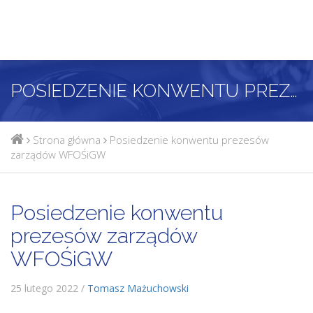
POSIEDZENIE KONWENTU PREZESÓW ZARZĄDÓW WFOŚIGW
Strona główna
Posiedzenie konwentu prezesów
zarządów WFOŚiGW
Posiedzenie konwentu
prezesów zarządów
WFOŚiGW
25 lutego 2022 /
Tomasz Mażuchowski