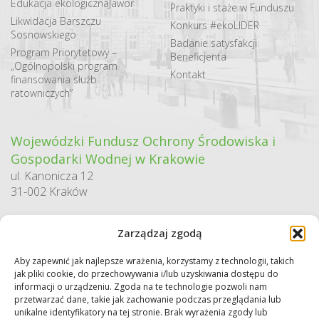
Edukacja ekologiczna
Jawor
Praktyki i staże w Funduszu
Likwidacja Barszczu
Konkurs #ekoLIDER
Sosnowskiego
Badanie satysfakcji
Program Priorytetowy –
Beneficjenta
„Ogólnopolski program
Kontakt
finansowania służb
ratowniczych”
Wojewódzki Fundusz Ochrony Środowiska i
Gospodarki Wodnej w Krakowie
ul. Kanonicza 12
31-002 Kraków
godziny pracy:
Zarządzaj zgodą
pn. – pt. 7:30-15:30
Aby zapewnić jak najlepsze wrażenia, korzystamy z technologii, takich
Sekretariat / Dziennik podawczy
jak pliki cookie, do przechowywania i/lub uzyskiwania dostępu do
tel.: 12 422 94 90
informacji o urządzeniu. Zgoda na te technologie pozwoli nam
przetwarzać dane, takie jak zachowanie podczas przeglądania lub
e-mail:
biuro@wfos.krakow.pl
unikalne identyfikatory na tej stronie. Brak wyrażenia zgody lub