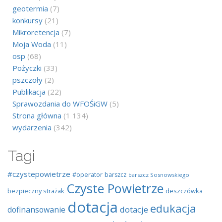
geotermia
(7)
konkursy
(21)
Mikroretencja
(7)
Moja Woda
(11)
osp
(68)
Pożyczki
(33)
pszczoły
(2)
Publikacja
(22)
Sprawozdania do WFOŚiGW
(5)
Strona główna
(1 134)
wydarzenia
(342)
Tagi
#czystepowietrze
#operator
barszcz
barszcz Sosnowskiego
Czyste Powietrze
bezpieczny strażak
deszczówka
dotacja
edukacja
dotacje
dofinansowanie