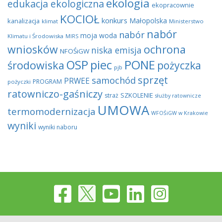
ekologia
edukacja ekologiczna
ekopracownie
KOCIOŁ
konkurs
Małopolska
kanalizacja
klimat
Ministerstwo
nabór
nabór
moja woda
Klimatu i Środowiska
MIRS
wniosków
ochrona
niska emisja
NFOŚiGW
OSP
piec
PONE
środowiska
pożyczka
pjb
sprzęt
samochód
PRWEE
PROGRAM
pożyczki
ratowniczo-gaśniczy
SZKOLENIE
straż
służby ratownicze
UMOWA
termomodernizacja
WFOŚiGW w Krakowie
wyniki
wyniki naboru