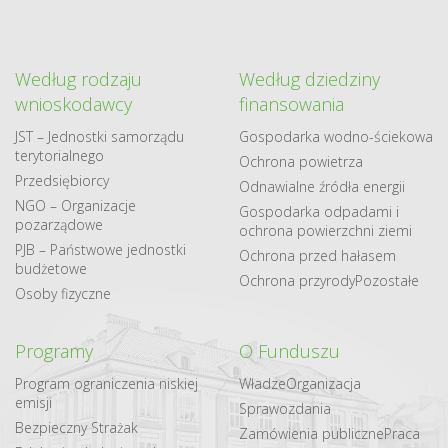
Według rodzaju
Według dziedziny
wnioskodawcy
finansowania
JST – Jednostki samorządu
Gospodarka​ wodno​-ściekowa
terytorialnego
Ochrona powietrza
Przedsiębiorcy
Odnawialne​ źródła​ energii
NGO – Organizacje
Gospodarka odpadami i
pozarządowe
ochrona powierzchni ziemi
PJB – Państwowe jednostki
Ochrona przed hałasem
budżetowe
Ochrona przyrody
Pozostałe
Osoby fizyczne
Programy
O Funduszu
Program ograniczenia niskiej
Władze
Organizacja
emisji
Sprawozdania
Bezpieczny Strażak
Zamówienia publiczne
Praca