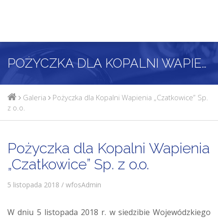
POŻYCZKA DLA KOPALNI WAPIENIA „CZATKOWICE” SP. Z O.O.
Galeria
Pożyczka dla Kopalni Wapienia „Czatkowice” Sp.
z o.o.
Pożyczka dla Kopalni Wapienia
„Czatkowice” Sp. z o.o.
5 listopada 2018 / wfosAdmin
W dniu 5 listopada 2018 r. w siedzibie Wojewódzkiego