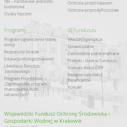
PJB – Państwowe jednostki
Ochrona przed hałasem
budżetowe
Ochrona przyrody
Pozostałe
Osoby fizyczne
Programy
O Funduszu
Program ograniczenia niskiej
Władze
Organizacja
emisji
Sprawozdania
Bezpieczny Strażak
Zamówienia publiczne
Praca
Edukacja ekologiczna
Jawor
Praktyki i staże w Funduszu
Likwidacja Barszczu
Konkurs #ekoLIDER
Sosnowskiego
Badanie satysfakcji
Program Priorytetowy –
Beneficjenta
„Ogólnopolski program
Kontakt
finansowania służb
ratowniczych”
Wojewódzki Fundusz Ochrony Środowiska i
Gospodarki Wodnej w Krakowie