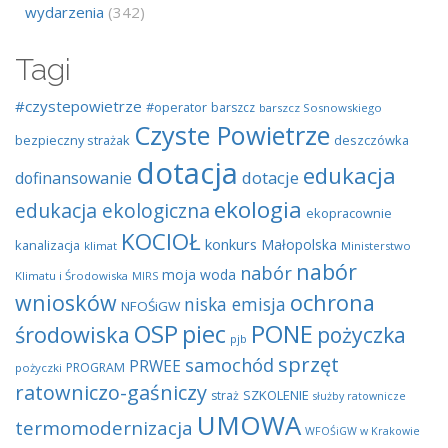
wydarzenia
(342)
Tagi
#czystepowietrze
#operator
barszcz
barszcz Sosnowskiego
Czyste Powietrze
bezpieczny strażak
deszczówka
dotacja
edukacja
dotacje
dofinansowanie
ekologia
edukacja ekologiczna
ekopracownie
KOCIOŁ
konkurs
Małopolska
kanalizacja
klimat
Ministerstwo
nabór
nabór
moja woda
Klimatu i Środowiska
MIRS
wniosków
ochrona
niska emisja
NFOŚiGW
OSP
piec
PONE
środowiska
pożyczka
pjb
sprzęt
samochód
PRWEE
PROGRAM
pożyczki
ratowniczo-gaśniczy
SZKOLENIE
straż
służby ratownicze
UMOWA
termomodernizacja
WFOŚiGW w Krakowie