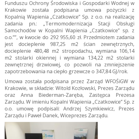
Funduszu Ochrony Środowiska i Gospodarki Wodnej w
Krakowie została podpisana umowa pożyczki z
Kopalnią Wapienia „Czatkowice” Sp. z o.o. na realizację
zadania pn.: „Termomodernizacja Stacji Obsługi
Samochodów w Kopalni Wapienia „Czatkowice” sp. z
o.o.””, w kwocie do 292 955,60 zł. Przedmiotem zadania
jest docieplenie 987,25 m
2
ścian zewnętrznych,
docieplenie 480,48 m
2
stropodachu, wymiana 106,14
m
2
stolarki okiennej i wymiana 134,22 m
2
stolarki
zewnętrznej drzwiowej, co pozwoli na zmniejszenie
zapotrzebowania na ciepło grzewcze o 347,84 GJ/rok.
Umowa została podpisana przez Zarząd WFOŚiGW w
Krakowie, w składzie: Witold Kozłowski, Prezes Zarządu
oraz Anna Biederman-Zaręba, Zastępca Prezesa
Zarządu. W imieniu Kopalni Wapienia „Czatkowice” Sp. z
o.o. umowę podpisali: Andrzej Szymkiewicz, Prezes
Zarządu i Paweł Danek, Wiceprezes Zarządu.