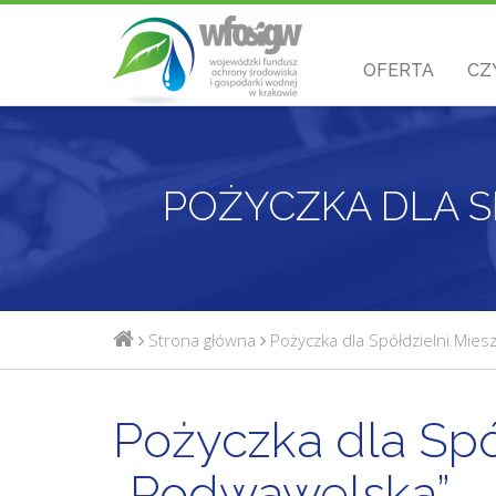
OFERTA
CZ
Strona główna
Pożyczka dla Spółdzielni Mie
Pożyczka dla Spó
„Podwawelska”