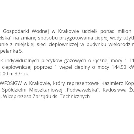
Gospodarki Wodnej w Krakowie udzielił ponad milion 
elska” na zmianę sposobu przygotowania ciepłej wody użyt
nie z miejskiej sieci ciepłowniczej w budynku wielorodz
apelanka 5.
tuk indywidualnych piecyków gazowych o łącznej mocy 1 1
ci ciepłowniczej poprzez 1 węzeł cieplny o mocy 144,50 k
,00 m 3 /rok.
 WFOŚiGW w Krakowie, który reprezentował Kazimierz Kop
i Spółdzielni Mieszkaniowej „Podwawelska”, Radosława Ż
, Wiceprezesa Zarządu ds. Technicznych.