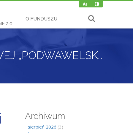
O FUNDUSZU
E 2.0
POŻYCZKA DLA SPÓŁDZIELNI MIESZKANIOWEJ „PODWAWELSKA”
j
Archiwum
sierpień 2026
(3)