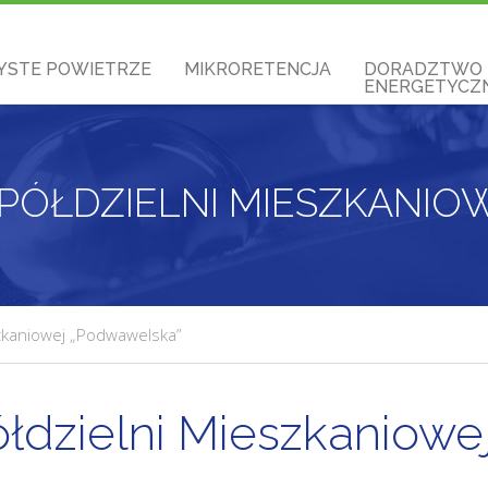
YSTE POWIETRZE
MIKRORETENCJA
DORADZTWO
ENERGETYCZN
szkaniowej „Podwawelska”
łdzielni Mieszkaniowe