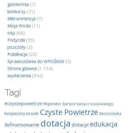
geotermia
(7)
konkursy
(21)
Mikroretencja
(7)
Moja Woda
(11)
osp
(68)
Pożyczki
(33)
pszczoły
(2)
Publikacja
(22)
Sprawozdania do WFOŚiGW
(5)
Strona główna
(1 134)
wydarzenia
(342)
Tagi
#czystepowietrze
#operator
barszcz
barszcz Sosnowskiego
Czyste Powietrze
bezpieczny strażak
deszczówka
dotacja
edukacja
dotacje
dofinansowanie