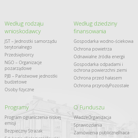
Według rodzaju
Według dziedziny
wnioskodawcy
finansowania
JST – Jednostki samorządu
Gospodarka​ wodno​-ściekowa
terytorialnego
Ochrona powietrza
Przedsiębiorcy
Odnawialne​ źródła​ energii
NGO – Organizacje
Gospodarka odpadami i
pozarządowe
ochrona powierzchni ziemi
PJB – Państwowe jednostki
Ochrona przed hałasem
budżetowe
Ochrona przyrody
Pozostałe
Osoby fizyczne
Programy
O Funduszu
Program ograniczenia niskiej
Władze
Organizacja
emisji
Sprawozdania
Bezpieczny Strażak
Zamówienia publiczne
Praca