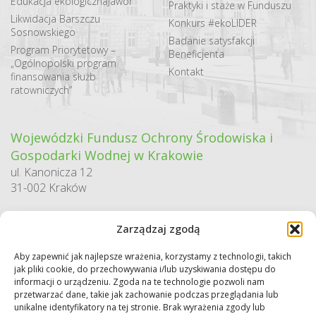
Edukacja ekologiczna
Jawor
Praktyki i staże w Funduszu
Likwidacja Barszczu
Konkurs #ekoLIDER
Sosnowskiego
Badanie satysfakcji
Program Priorytetowy –
Beneficjenta
„Ogólnopolski program
Kontakt
finansowania służb
ratowniczych”
Wojewódzki Fundusz Ochrony Środowiska i
Gospodarki Wodnej w Krakowie
ul. Kanonicza 12
31-002 Kraków
godziny pracy:
Zarządzaj zgodą
pn. – pt. 7:30-15:30
Aby zapewnić jak najlepsze wrażenia, korzystamy z technologii, takich
Sekretariat / Dziennik podawczy
jak pliki cookie, do przechowywania i/lub uzyskiwania dostępu do
tel.: 12 422 94 90
informacji o urządzeniu. Zgoda na te technologie pozwoli nam
przetwarzać dane, takie jak zachowanie podczas przeglądania lub
e-mail:
biuro@wfos.krakow.pl
unikalne identyfikatory na tej stronie. Brak wyrażenia zgody lub