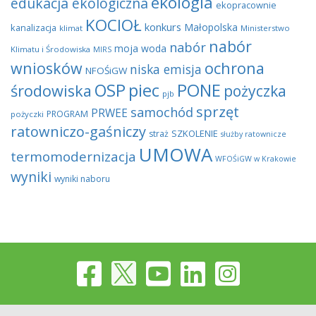
ekologia
edukacja ekologiczna
ekopracownie
KOCIOŁ
konkurs
Małopolska
kanalizacja
klimat
Ministerstwo
nabór
nabór
moja woda
Klimatu i Środowiska
MIRS
wniosków
ochrona
niska emisja
NFOŚiGW
OSP
piec
PONE
środowiska
pożyczka
pjb
sprzęt
samochód
PRWEE
PROGRAM
pożyczki
ratowniczo-gaśniczy
SZKOLENIE
straż
służby ratownicze
UMOWA
termomodernizacja
WFOŚiGW w Krakowie
wyniki
wyniki naboru