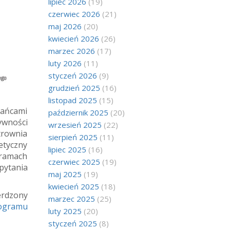
lipiec 2026
(19)
czerwiec 2026
(21)
maj 2026
(20)
kwiecień 2026
(26)
marzec 2026
(17)
luty 2026
(11)
styczeń 2026
(9)
grudzień 2025
(16)
listopad 2025
(15)
kańcami
październik 2025
(20)
ywności
wrzesień 2025
(22)
trownia
sierpień 2025
(11)
etyczny
lipiec 2025
(16)
ramach
czerwiec 2025
(19)
pytania
maj 2025
(19)
kwiecień 2025
(18)
erdzony
marzec 2025
(25)
rogramu
luty 2025
(20)
styczeń 2025
(8)