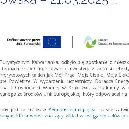
Turystycznym Kalwarianka, odbyło się spotkanie z miesz
ępnych źródeł finansowania inwestycji z zakresu efekt
iorytetowych takich jak Mój Prąd, Moje Ciepło, Moja Elek
te Powietrze. W wydarzeniu uczestniczył Doradca Energ
ska i Gospodarki Wodnej w Krakowie, zatrudniony w 
anego ze środków Unii Europejskiej, który odpowiadał na 
wany jest ze środków
#FunduszeEuropejski
i został zatwi
icznym, która wnosi znaczący wkład w osiąganie celów p