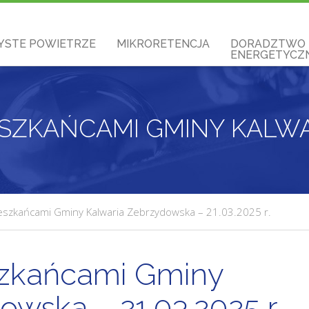
YSTE POWIETRZE
MIKRORETENCJA
DORADZTWO
ENERGETYCZN
eszkańcami Gminy Kalwaria Zebrzydowska – 21.03.2025 r.
szkańcami Gminy
wska – 21.03.2025 r.