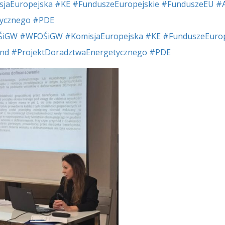
sjaEuropejska
#KE
#FunduszeEuropejskie
#FunduszeEU
#
ycznego
#PDE
ŚiGW
#WFOŚiGW
#KomisjaEuropejska
#KE
#FunduszeEurop
nd
#ProjektDoradztwaEnergetycznego
#PDE