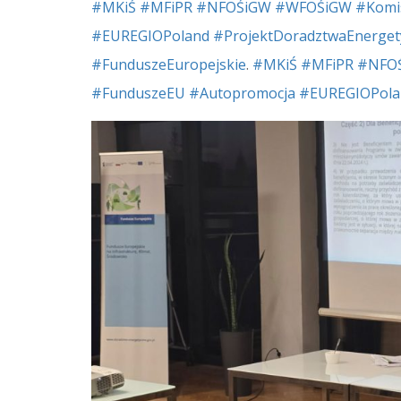
#MKiŚ
#MFiPR
#NFOŚiGW
#WFOŚiGW
#Komi
#EUREGIOPoland
#ProjektDoradztwaEnerget
#FunduszeEuropejskie
.
#MKiŚ
#MFiPR
#NFO
#FunduszeEU
#Autopromocja
#EUREGIOPola