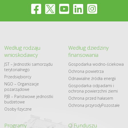
Według rodzaju
Według dziedziny
wnioskodawcy
finansowania
JST – Jednostki samorządu
Gospodarka​ wodno​-ściekowa
terytorialnego
Ochrona powietrza
Przedsiębiorcy
Odnawialne​ źródła​ energii
NGO – Organizacje
Gospodarka odpadami i
pozarządowe
ochrona powierzchni ziemi
PJB – Państwowe jednostki
Ochrona przed hałasem
budżetowe
Ochrona przyrody
Pozostałe
Osoby fizyczne
Programy
O Funduszu