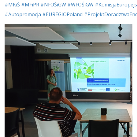
#MKiŚ
#MFiPR
#NFOŚiGW
#WFOŚiGW
#KomisjaEuropej
#Autopromocja
#EUREGIOPoland
#ProjektDoradztwaEn