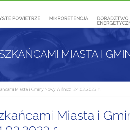
YSTE POWIETRZE
MIKRORETENCJA
DORADZTWO
ENERGETYCZN
ańcami Miasta i Gminy Nowy Wiśnicz- 24.03.2023 r.
zkańcami Miasta i Gmi
03.2023 r.