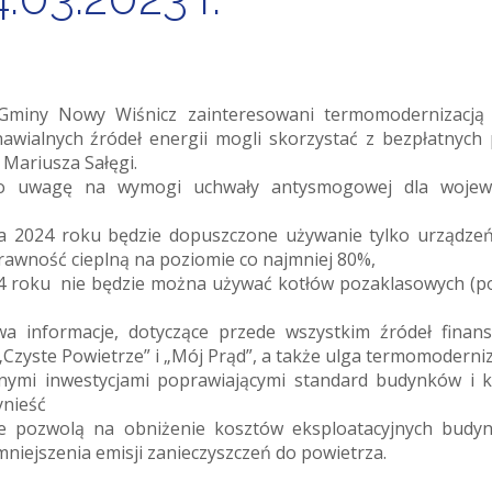
 Gminy Nowy Wiśnicz zainteresowani termomodernizacją
ialnych źródeł energii mogli skorzystać z bezpłatnych 
Mariusza Sałęgi.
o uwagę na wymogi uchwały antysmogowej dla wojew
 2024 roku będzie dopuszczone używanie tylko urządzeń
rawność cieplną na poziomie co najmniej 80%,
4 roku nie będzie można używać kotłów pozaklasowych (po
a informacje, dotyczące przede wszystkim źródeł finan
 „Czyste Powietrze” i „Mój Prąd”, a także ulga termomoderni
tnymi inwestycjami poprawiającymi standard budynków i 
ynieść
re pozwolą na obniżenie kosztów eksploatacyjnych budy
niejszenia emisji zanieczyszczeń do powietrza.