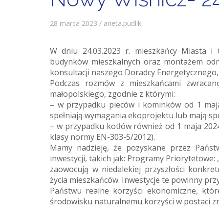
28 marca 2023 / aneta.pudlik
W dniu 24.03.2023 r. mieszkańcy Miasta i
budynków mieszkalnych oraz montażem odnaw
konsultacji naszego Doradcy Energetycznego, 
Podczas rozmów z mieszkańcami zwracan
małopolskiego, zgodnie z którymi:
– w przypadku pieców i kominków od 1 maja
spełniają wymagania ekoprojektu lub mają sp
– w przypadku kotłów również od 1 maja 202
klasy normy EN-303-5/2012).
Mamy nadzieję, że pozyskane przez Państw
inwestycji, takich jak: Programy Priorytetowe:
zaowocują w niedalekiej przyszłości konkre
życia mieszkańców. Inwestycje te powinny prz
Państwu realne korzyści ekonomiczne, któ
środowisku naturalnemu korzyści w postaci zm