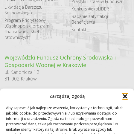
Praktyki i staże w Funduszu
Likwidacja Barszczu
Konkurs #ekoLIDER
Sosnowskiego
Badanie satysfakcji
Program Priorytetowy –
Beneficjenta
„Ogólnopolski program
Kontakt
finansowania służb
ratowniczych”
Wojewódzki Fundusz Ochrony Środowiska i
Gospodarki Wodnej w Krakowie
ul. Kanonicza 12
31-002 Kraków
godziny pracy:
Zarządzaj zgodą
pn. – pt. 7:30-15:30
Aby zapewnić jak najlepsze wrażenia, korzystamy z technologii, takich
Sekretariat / Dziennik podawczy
jak pliki cookie, do przechowywania i/lub uzyskiwania dostępu do
tel.: 12 422 94 90
informacji o urządzeniu. Zgoda na te technologie pozwoli nam
przetwarzać dane, takie jak zachowanie podczas przeglądania lub
e-mail:
biuro@wfos.krakow.pl
unikalne identyfikatory na tej stronie. Brak wyrażenia zgody lub