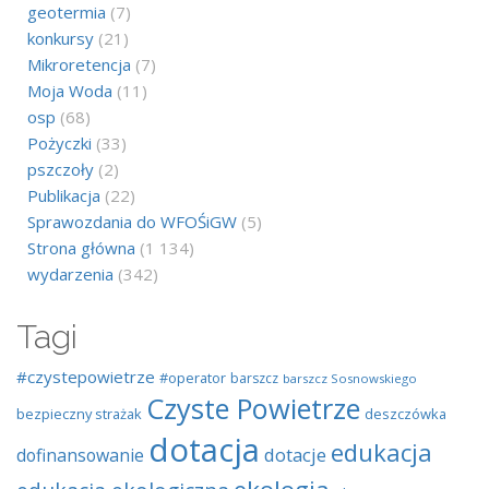
geotermia
(7)
konkursy
(21)
Mikroretencja
(7)
Moja Woda
(11)
osp
(68)
Pożyczki
(33)
pszczoły
(2)
Publikacja
(22)
Sprawozdania do WFOŚiGW
(5)
Strona główna
(1 134)
wydarzenia
(342)
Tagi
#czystepowietrze
#operator
barszcz
barszcz Sosnowskiego
Czyste Powietrze
bezpieczny strażak
deszczówka
dotacja
edukacja
dotacje
dofinansowanie