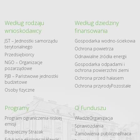
Według rodzaju
Według dziedziny
wnioskodawcy
finansowania
JST – Jednostki samorządu
Gospodarka​ wodno​-ściekowa
terytorialnego
Ochrona powietrza
Przedsiębiorcy
Odnawialne​ źródła​ energii
NGO – Organizacje
Gospodarka odpadami i
pozarządowe
ochrona powierzchni ziemi
PJB – Państwowe jednostki
Ochrona przed hałasem
budżetowe
Ochrona przyrody
Pozostałe
Osoby fizyczne
Programy
O Funduszu
Program ograniczenia niskiej
Władze
Organizacja
emisji
Sprawozdania
Bezpieczny Strażak
Zamówienia publiczne
Praca
Edukacja ekologiczna
Jawor