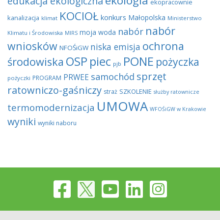
ekologia
edukacja ekologiczna
ekopracownie
KOCIOŁ
konkurs
Małopolska
kanalizacja
klimat
Ministerstwo
nabór
nabór
moja woda
Klimatu i Środowiska
MIRS
wniosków
ochrona
niska emisja
NFOŚiGW
OSP
piec
PONE
środowiska
pożyczka
pjb
sprzęt
samochód
PRWEE
PROGRAM
pożyczki
ratowniczo-gaśniczy
SZKOLENIE
straż
służby ratownicze
UMOWA
termomodernizacja
WFOŚiGW w Krakowie
wyniki
wyniki naboru