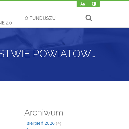
O FUNDUSZU
E 2.0
SPOTKANIE Z PRZEDSIĘBIORCAMI W STAROSTWIE POWIATOWYM W BRZESKU- 15.06.2022 R.
Archiwum
sierpień 2026
(4)