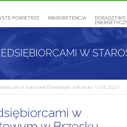
YSTE POWIETRZE
MIKRORETENCJA
DORADZTWO
ENERGETYCZN
siębiorcami w Starostwie Powiatowym w Brzesku- 15.06.2022 r.
dsiębiorcami w
atowym w Brzesku-