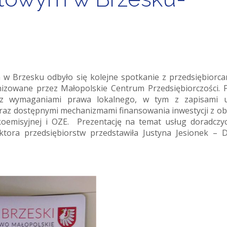
 w Brzesku odbyło się kolejne spotkanie z przedsiębiorca
izowane przez Małopolskie Centrum Przedsiębiorczości. 
ę z wymaganiami prawa lokalnego, w tym z zapisami u
az dostępnymi mechanizmami finansowania inwestycji z o
koemisyjnej i OZE. Prezentację na temat usług doradczy
tora przedsiębiorstw przedstawiła Justyna Jesionek – 