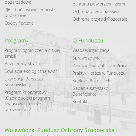
pozarządowe
ochrona powierzchni ziemi
PJB – Państwowe jednostki
Ochrona przed hałasem
budżetowe
Ochrona przyrody
Pozostałe
Osoby fizyczne
Programy
O Funduszu
Program ograniczenia niskiej
Władze
Organizacja
emisji
Sprawozdania
Bezpieczny Strażak
Zamówienia publiczne
Praca
Edukacja ekologiczna
Jawor
Praktyki i staże w Funduszu
Likwidacja Barszczu
Konkurs #ekoLIDER
Sosnowskiego
Badanie satysfakcji
Program Priorytetowy –
Beneficjenta
„Ogólnopolski program
Kontakt
finansowania służb
ratowniczych”
Wojewódzki Fundusz Ochrony Środowiska i