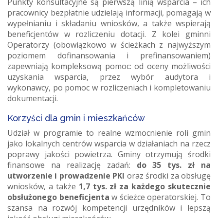
Punkty konsultacyjne są pierwszą linią wsparcia – ich
pracownicy bezpłatnie udzielają informacji, pomagają w
wypełnianiu i składaniu wniosków, a także wspierają
beneficjentów w rozliczeniu dotacji. Z kolei gminni
Operatorzy (obowiązkowo w ścieżkach z najwyższym
poziomem dofinansowania i prefinansowaniem)
zapewniają kompleksową pomoc: od oceny możliwości
uzyskania wsparcia, przez wybór audytora i
wykonawcy, po pomoc w rozliczeniach i kompletowaniu
dokumentacji.
Korzyści dla gmin i mieszkańców
Udział w programie to realne wzmocnienie roli gmin
jako lokalnych centrów wsparcia w działaniach na rzecz
poprawy jakości powietrza. Gminy otrzymują środki
finansowe na realizację zadań:
do 35 tys. zł na
utworzenie i prowadzenie PKI
oraz środki za obsługę
wniosków, a także
1,7 tys. zł za każdego skutecznie
obsłużonego beneficjenta
w ścieżce operatorskiej. To
szansa na rozwój kompetencji urzędników i lepszą