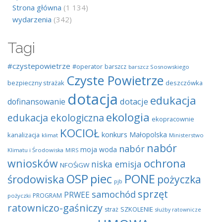
Strona główna
(1 134)
wydarzenia
(342)
Tagi
#czystepowietrze
#operator
barszcz
barszcz Sosnowskiego
Czyste Powietrze
bezpieczny strażak
deszczówka
dotacja
edukacja
dotacje
dofinansowanie
ekologia
edukacja ekologiczna
ekopracownie
KOCIOŁ
konkurs
Małopolska
kanalizacja
klimat
Ministerstwo
nabór
nabór
moja woda
Klimatu i Środowiska
MIRS
wniosków
ochrona
niska emisja
NFOŚiGW
OSP
piec
PONE
środowiska
pożyczka
pjb
sprzęt
samochód
PRWEE
PROGRAM
pożyczki
ratowniczo-gaśniczy
SZKOLENIE
straż
służby ratownicze