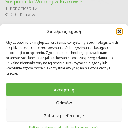
Gospodarki Wodnej w Krakowie
ul. Kanonicza 12
31-002 Kraków
godziny pracy:
Zarządzaj zgodą
pn. – pt. 7:30-15:30
Aby zapewnić jak najlepsze wrażenia, korzystamy z technologii, takich
Sekretariat / Dziennik podawczy
jak pliki cookie, do przechowywania i/lub uzyskiwania dostępu do
tel.: 12 422 94 90
informacji o urządzeniu. Zgoda na te technologie pozwoli nam
przetwarzać dane, takie jak zachowanie podczas przeglądania lub
e-mail:
biuro@wfos.krakow.pl
unikalne identyfikatory na tej stronie. Brak wyrażenia zgody lub
wycofanie zgody może niekorzystnie wpłynąć na niektóre cechy i
funkcje.
Akceptuję
Odmów
Copyright © 2026 WFOŚiGW w Krakowie. Wszystkie prawa zastrzeżone.
Deklaracja dostępności
Regulamin
Polityka prywatności
Zobacz preferencje
Polityka plików cookies
Polityka prywatności