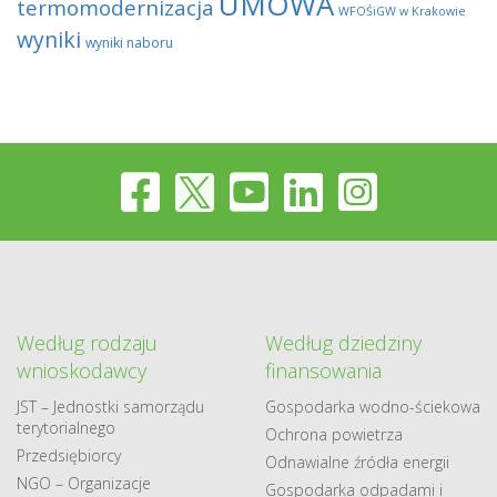
UMOWA
termomodernizacja
WFOŚiGW w Krakowie
wyniki
wyniki naboru
Według rodzaju
Według dziedziny
wnioskodawcy
finansowania
JST – Jednostki samorządu
Gospodarka​ wodno​-ściekowa
terytorialnego
Ochrona powietrza
Przedsiębiorcy
Odnawialne​ źródła​ energii
NGO – Organizacje
Gospodarka odpadami i