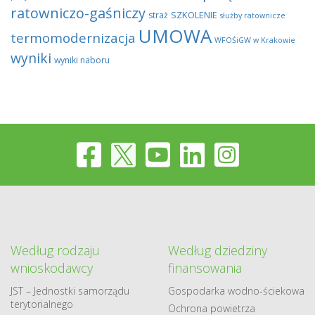
ratowniczo-gaśniczy
SZKOLENIE
straż
służby ratownicze
UMOWA
termomodernizacja
WFOŚiGW w Krakowie
wyniki
wyniki naboru
Według rodzaju
Według dziedziny
wnioskodawcy
finansowania
JST – Jednostki samorządu
Gospodarka​ wodno​-ściekowa
terytorialnego
Ochrona powietrza