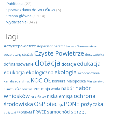
Publikacja
(22)
Sprawozdania do WFOŚiGW
(5)
Strona główna
(1 134)
wydarzenia
(342)
Tagi
#czystepowietrze
#operator
barszcz
barszcz Sosnowskiego
Czyste Powietrze
bezpieczny strażak
deszczówka
dotacja
edukacja
dotacje
dofinansowanie
ekologia
edukacja ekologiczna
ekopracownie
KOCIOŁ
konkurs
Małopolska
kanalizacja
klimat
Ministerstwo
nabór
nabór
moja woda
Klimatu i Środowiska
MIRS
wniosków
ochrona
niska emisja
NFOŚiGW
OSP
piec
PONE
środowiska
pożyczka
pjb
sprzęt
samochód
PRWEE
PROGRAM
pożyczki