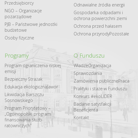
Przedsiębiorcy
Odnawialne​ źródła​ energii
NGO – Organizacje
Gospodarka odpadami i
pozarządowe
ochrona powierzchni ziemi
PJB – Państwowe jednostki
Ochrona przed hałasem
budżetowe
Ochrona przyrody
Pozostałe
Osoby fizyczne
Programy
O Funduszu
Program ograniczenia niskiej
Władze
Organizacja
emisji
Sprawozdania
Bezpieczny Strażak
Zamówienia publiczne
Praca
Edukacja ekologiczna
Jawor
Praktyki i staże w Funduszu
Likwidacja Barszczu
Konkurs #ekoLIDER
Sosnowskiego
Badanie satysfakcji
Program Priorytetowy –
Beneficjenta
„Ogólnopolski program
Kontakt
finansowania służb
ratowniczych”