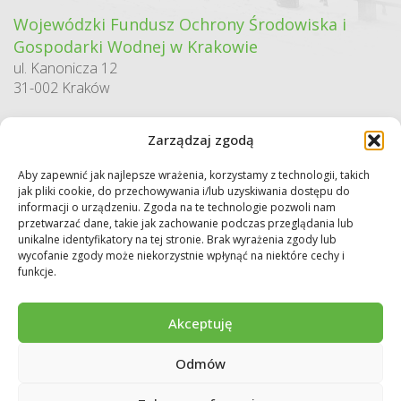
Wojewódzki Fundusz Ochrony Środowiska i
Gospodarki Wodnej w Krakowie
ul. Kanonicza 12
31-002 Kraków
godziny pracy:
Zarządzaj zgodą
pn. – pt. 7:30-15:30
Aby zapewnić jak najlepsze wrażenia, korzystamy z technologii, takich
Sekretariat / Dziennik podawczy
jak pliki cookie, do przechowywania i/lub uzyskiwania dostępu do
tel.: 12 422 94 90
informacji o urządzeniu. Zgoda na te technologie pozwoli nam
przetwarzać dane, takie jak zachowanie podczas przeglądania lub
e-mail:
biuro@wfos.krakow.pl
unikalne identyfikatory na tej stronie. Brak wyrażenia zgody lub
wycofanie zgody może niekorzystnie wpłynąć na niektóre cechy i
funkcje.
Akceptuję
Odmów
Copyright © 2026 WFOŚiGW w Krakowie. Wszystkie prawa zastrzeżone.
Deklaracja dostępności
Regulamin
Polityka prywatności