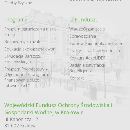
Osoby fizyczne
Programy
O Funduszu
Program ograniczenia niskiej
Władze
Organizacja
emisji
Sprawozdania
Bezpieczny Strażak
Zamówienia publiczne
Praca
Edukacja ekologiczna
Jawor
Praktyki i staże w Funduszu
Likwidacja Barszczu
Konkurs #ekoLIDER
Sosnowskiego
Badanie satysfakcji
Program Priorytetowy –
Beneficjenta
„Ogólnopolski program
Kontakt
finansowania służb
ratowniczych”
Wojewódzki Fundusz Ochrony Środowiska i
Gospodarki Wodnej w Krakowie
ul. Kanonicza 12
31-002 Kraków