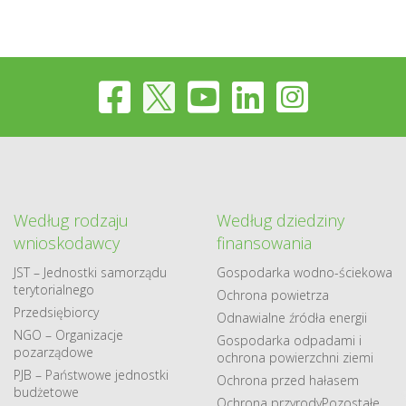
Według rodzaju
Według dziedziny
wnioskodawcy
finansowania
JST – Jednostki samorządu
Gospodarka​ wodno​-ściekowa
terytorialnego
Ochrona powietrza
Przedsiębiorcy
Odnawialne​ źródła​ energii
NGO – Organizacje
Gospodarka odpadami i
pozarządowe
ochrona powierzchni ziemi
PJB – Państwowe jednostki
Ochrona przed hałasem
budżetowe
Ochrona przyrody
Pozostałe