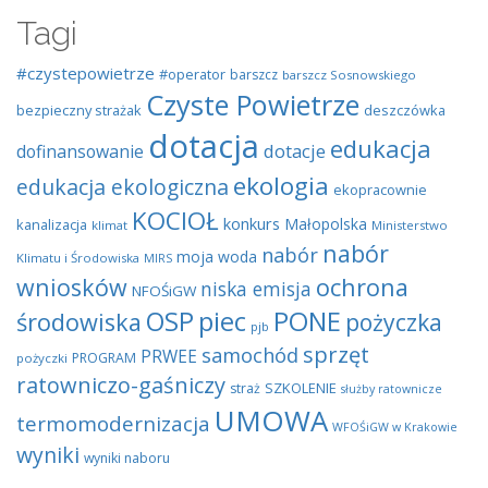
Tagi
#czystepowietrze
#operator
barszcz
barszcz Sosnowskiego
Czyste Powietrze
bezpieczny strażak
deszczówka
dotacja
edukacja
dotacje
dofinansowanie
ekologia
edukacja ekologiczna
ekopracownie
KOCIOŁ
konkurs
Małopolska
kanalizacja
klimat
Ministerstwo
nabór
nabór
moja woda
Klimatu i Środowiska
MIRS
wniosków
ochrona
niska emisja
NFOŚiGW
OSP
piec
PONE
środowiska
pożyczka
pjb
sprzęt
samochód
PRWEE
PROGRAM
pożyczki
ratowniczo-gaśniczy
SZKOLENIE
straż
służby ratownicze
UMOWA
termomodernizacja
WFOŚiGW w Krakowie
wyniki
wyniki naboru