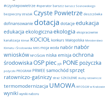
#czystepowietrze
#operator
barszcz
barszcz Sosnowskiego
Czyste Powietrze
bezpieczny strażak
deszczówka
dotacja
edukacja
dotacje
dofinansowanie
ekologia
edukacja ekologiczna
ekopracownie
KOCIOŁ
konkurs
Małopolska
kanalizacja
klimat
Ministerstwo
nabór
nabór
moja woda
Klimatu i Środowiska
MIRS
wniosków
ochrona
niska emisja
NFOŚiGW
OSP
piec
PONE
środowiska
pożyczka
pjb
sprzęt
samochód
PRWEE
PROGRAM
pożyczki
ratowniczo-gaśniczy
SZKOLENIE
straż
służby ratownicze
UMOWA
termomodernizacja
WFOŚiGW w Krakowie
wyniki
wyniki naboru