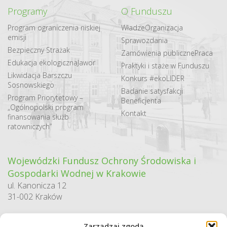
Programy
O Funduszu
Program ograniczenia niskiej
Władze
Organizacja
emisji
Sprawozdania
Bezpieczny Strażak
Zamówienia publiczne
Praca
Edukacja ekologiczna
Jawor
Praktyki i staże w Funduszu
Likwidacja Barszczu
Konkurs #ekoLIDER
Sosnowskiego
Badanie satysfakcji
Program Priorytetowy –
Beneficjenta
„Ogólnopolski program
Kontakt
finansowania służb
ratowniczych”
Wojewódzki Fundusz Ochrony Środowiska i
Gospodarki Wodnej w Krakowie
ul. Kanonicza 12
31-002 Kraków
godziny pracy:
Zarządzaj zgodą