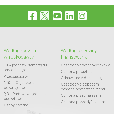
Według rodzaju
Według dziedziny
wnioskodawcy
finansowania
JST – Jednostki samorządu
Gospodarka​ wodno​-ściekowa
terytorialnego
Ochrona powietrza
Przedsiębiorcy
Odnawialne​ źródła​ energii
NGO – Organizacje
Gospodarka odpadami i
pozarządowe
ochrona powierzchni ziemi
PJB – Państwowe jednostki
Ochrona przed hałasem
budżetowe
Ochrona przyrody
Pozostałe
Osoby fizyczne