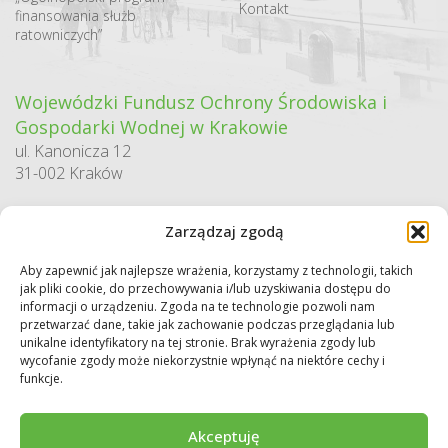
Kontakt
finansowania służb
ratowniczych”
Wojewódzki Fundusz Ochrony Środowiska i
Gospodarki Wodnej w Krakowie
ul. Kanonicza 12
31-002 Kraków
godziny pracy:
Zarządzaj zgodą
pn. – pt. 7:30-15:30
Aby zapewnić jak najlepsze wrażenia, korzystamy z technologii, takich
Sekretariat / Dziennik podawczy
jak pliki cookie, do przechowywania i/lub uzyskiwania dostępu do
tel.: 12 422 94 90
informacji o urządzeniu. Zgoda na te technologie pozwoli nam
przetwarzać dane, takie jak zachowanie podczas przeglądania lub
e-mail:
biuro@wfos.krakow.pl
unikalne identyfikatory na tej stronie. Brak wyrażenia zgody lub
wycofanie zgody może niekorzystnie wpłynąć na niektóre cechy i
funkcje.
Akceptuję