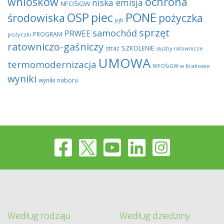
wniosków
ochrona
niska emisja
NFOŚiGW
OSP
piec
PONE
środowiska
pożyczka
pjb
sprzęt
samochód
PRWEE
PROGRAM
pożyczki
ratowniczo-gaśniczy
SZKOLENIE
straż
służby ratownicze
UMOWA
termomodernizacja
WFOŚiGW w Krakowie
wyniki
wyniki naboru
Według rodzaju
Według dziedziny