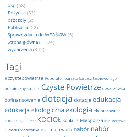
osp
(68)
Pożyczki
(33)
pszczoły
(2)
Publikacja
(22)
Sprawozdania do WFOŚiGW
(5)
Strona główna
(1 134)
wydarzenia
(342)
Tagi
#czystepowietrze
#operator
barszcz
barszcz Sosnowskiego
Czyste Powietrze
bezpieczny strażak
deszczówka
dotacja
edukacja
dotacje
dofinansowanie
ekologia
edukacja ekologiczna
ekopracownie
KOCIOŁ
konkurs
Małopolska
kanalizacja
klimat
Ministerstwo
nabór
nabór
moja woda
Klimatu i Środowiska
MIRS