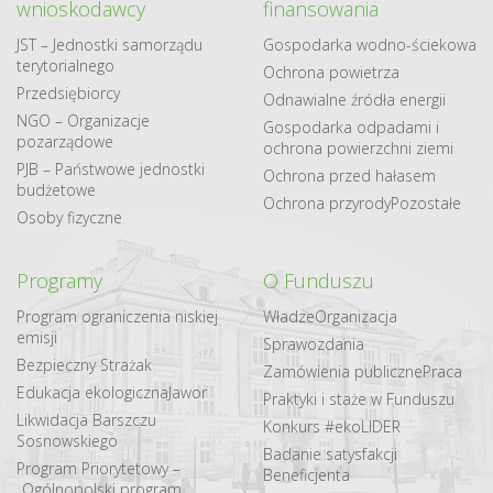
wnioskodawcy
finansowania
JST – Jednostki samorządu
Gospodarka​ wodno​-ściekowa
terytorialnego
Ochrona powietrza
Przedsiębiorcy
Odnawialne​ źródła​ energii
NGO – Organizacje
Gospodarka odpadami i
pozarządowe
ochrona powierzchni ziemi
PJB – Państwowe jednostki
Ochrona przed hałasem
budżetowe
Ochrona przyrody
Pozostałe
Osoby fizyczne
Programy
O Funduszu
Program ograniczenia niskiej
Władze
Organizacja
emisji
Sprawozdania
Bezpieczny Strażak
Zamówienia publiczne
Praca
Edukacja ekologiczna
Jawor
Praktyki i staże w Funduszu
Likwidacja Barszczu
Konkurs #ekoLIDER
Sosnowskiego
Badanie satysfakcji
Program Priorytetowy –
Beneficjenta
„Ogólnopolski program