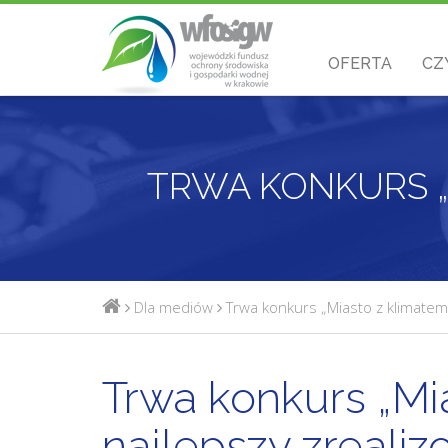
OFERTA
CZ
Dla mediów
Trwa konkurs „Miasto z klimatem 
Trwa konkurs „Mi
najlepszy zrealiz