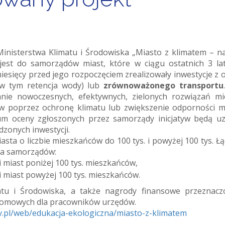
inisterstwa Klimatu i Środowiska „Miasto z klimatem – na
jest do samorządów miast, które w ciągu ostatnich 3 la
miesięcy przed jego rozpoczęciem zrealizowały inwestycje z 
(w tym retencja wody) lub
zrównoważonego transportu
ie nowoczesnych, efektywnych, zielonych rozwiązań mie
ów poprzez ochronę klimatu lub zwiększenie odporności m
um oceny zgłoszonych przez samorządy inicjatyw będą u
zonych inwestycji.
asta o liczbie mieszkańców do 100 tys. i powyżej 100 tys. Ł
dla samorządów:
orii miast poniżej 100 tys. mieszkańców,
orii miast powyżej 100 tys. mieszkańców.
matu i Środowiska, a także nagrody finansowe przeznac
plomowych dla pracowników urzędów.
v.pl/web/
edukacja-ekologiczna/miasto-z-
klimatem