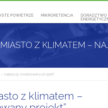
YSTE POWIETRZE
MIKRORETENCJA
DORADZTWO
ENERGETYCZN
– najlepszy zrealizowany projekt”
asto z klimatem –
owany projekt”