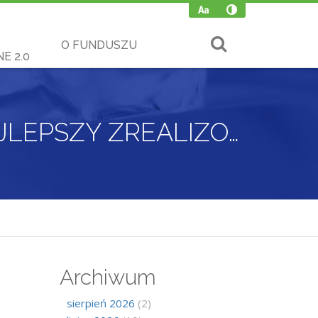
O FUNDUSZU
E 2.0
TRWA KONKURS „MIASTO Z KLIMATEM – NAJLEPSZY ZREALIZOWANY PROJEKT”
Archiwum
sierpień 2026
(2)