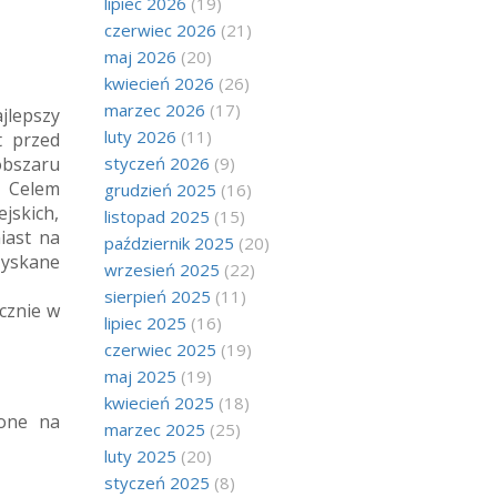
lipiec 2026
(19)
czerwiec 2026
(21)
maj 2026
(20)
kwiecień 2026
(26)
marzec 2026
(17)
jlepszy
luty 2026
(11)
t przed
obszaru
styczeń 2026
(9)
. Celem
grudzień 2025
(16)
jskich,
listopad 2025
(15)
iast na
październik 2025
(20)
zyskane
wrzesień 2025
(22)
sierpień 2025
(11)
ącznie w
lipiec 2025
(16)
czerwiec 2025
(19)
maj 2025
(19)
kwiecień 2025
(18)
zone na
marzec 2025
(25)
luty 2025
(20)
styczeń 2025
(8)