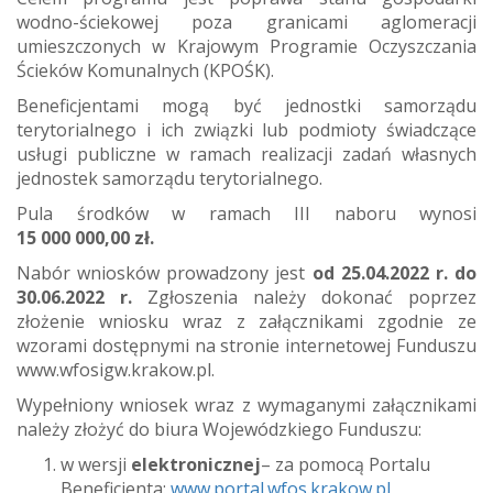
wodno-ściekowej poza granicami aglomeracji
umieszczonych w Krajowym Programie Oczyszczania
Ścieków Komunalnych (KPOŚK).
Beneficjentami mogą być jednostki samorządu
terytorialnego i ich związki lub podmioty świadczące
usługi publiczne w ramach realizacji zadań własnych
jednostek samorządu terytorialnego.
Pula środków w ramach III naboru wynosi
15 000 000,00 zł.
Nabór wniosków prowadzony jest
od 25.04.2022 r. do
30.06.2022 r.
Zgłoszenia należy dokonać poprzez
złożenie wniosku wraz z załącznikami zgodnie ze
wzorami dostępnymi na stronie internetowej Funduszu
www.wfosigw.krakow.pl.
Wypełniony wniosek wraz z wymaganymi załącznikami
należy złożyć do biura Wojewódzkiego Funduszu:
w wersji
elektronicznej
– za pomocą Portalu
Beneficjenta:
www.portal.wfos.krakow.pl