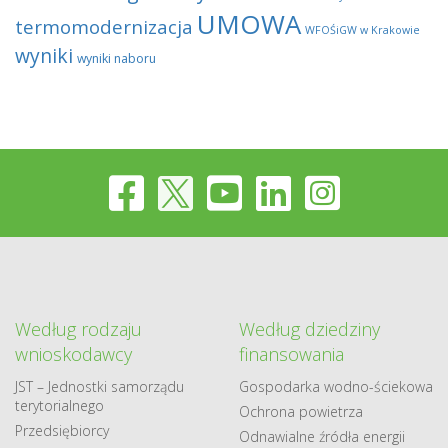
UMOWA
termomodernizacja
WFOŚiGW w Krakowie
wyniki
wyniki naboru
Według rodzaju
Według dziedziny
wnioskodawcy
finansowania
JST – Jednostki samorządu
Gospodarka​ wodno​-ściekowa
terytorialnego
Ochrona powietrza
Przedsiębiorcy
Odnawialne​ źródła​ energii