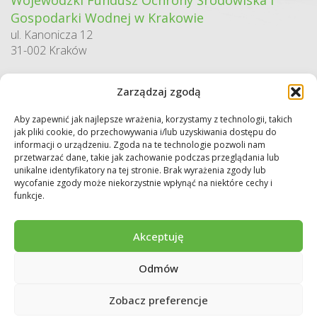
Wojewódzki Fundusz Ochrony Środowiska i
Gospodarki Wodnej w Krakowie
ul. Kanonicza 12
31-002 Kraków
godziny pracy:
Zarządzaj zgodą
pn. – pt. 7:30-15:30
Aby zapewnić jak najlepsze wrażenia, korzystamy z technologii, takich
Sekretariat / Dziennik podawczy
jak pliki cookie, do przechowywania i/lub uzyskiwania dostępu do
tel.: 12 422 94 90
informacji o urządzeniu. Zgoda na te technologie pozwoli nam
przetwarzać dane, takie jak zachowanie podczas przeglądania lub
e-mail:
biuro@wfos.krakow.pl
unikalne identyfikatory na tej stronie. Brak wyrażenia zgody lub
wycofanie zgody może niekorzystnie wpłynąć na niektóre cechy i
funkcje.
Akceptuję
Odmów
Copyright © 2026 WFOŚiGW w Krakowie. Wszystkie prawa zastrzeżone.
Deklaracja dostępności
Regulamin
Polityka prywatności
Zobacz preferencje