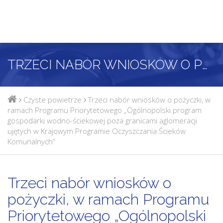
TRZECI NABÓR WNIOSKÓW O POŻYCZKI, W RAMACH PROGRAMU PRIORYTETOWEGO „OGÓLNOPOLSKI PROGRAM GOSPODARKI WODNO-ŚCIEKOWEJ POZA GRANICAMI AGLOMERACJI UJĘTYCH W KRAJOWYM PROGRAMIE OCZYSZCZANIA ŚCIEKÓW KOMUNALNYCH”
Czyste powietrze
Trzeci nabór wniosków o pożyczki, w
ramach Programu Priorytetowego „Ogólnopolski program
gospodarki wodno-ściekowej poza granicami aglomeracji
ujętych w Krajowym Programie Oczyszczania Ścieków
Komunalnych”
Trzeci nabór wniosków o
pożyczki, w ramach Programu
Priorytetowego „Ogólnopolski