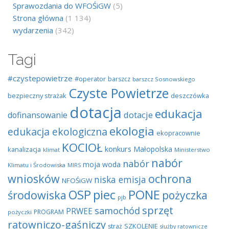
Sprawozdania do WFOŚiGW
(5)
Strona główna
(1 134)
wydarzenia
(342)
Tagi
#czystepowietrze
#operator
barszcz
barszcz Sosnowskiego
Czyste Powietrze
bezpieczny strażak
deszczówka
dotacja
edukacja
dotacje
dofinansowanie
ekologia
edukacja ekologiczna
ekopracownie
KOCIOŁ
konkurs
Małopolska
kanalizacja
klimat
Ministerstwo
nabór
nabór
moja woda
Klimatu i Środowiska
MIRS
wniosków
ochrona
niska emisja
NFOŚiGW
OSP
piec
PONE
środowiska
pożyczka
pjb
sprzęt
samochód
PRWEE
PROGRAM
pożyczki
ratowniczo-gaśniczy
SZKOLENIE
straż
służby ratownicze