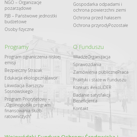
NGO – Organizacje
Gospodarka odpadami i
pozarządowe
ochrona powierzchni ziemi
PJB – Państwowe jednostki
Ochrona przed hałasem
budżetowe
Ochrona przyrody
Pozostałe
Osoby fizyczne
Programy
O Funduszu
Program ograniczenia niskiej
Władze
Organizacja
emisji
Sprawozdania
Bezpieczny Strażak
Zamówienia publiczne
Praca
Edukacja ekologiczna
Jawor
Praktyki i staże w Funduszu
Likwidacja Barszczu
Konkurs #ekoLIDER
Sosnowskiego
Badanie satysfakcji
Program Priorytetowy –
Beneficjenta
„Ogólnopolski program
Kontakt
finansowania służb
ratowniczych”