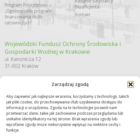
Badanie satysfakcji
Program Priorytetowy –
Beneficjenta
„Ogólnopolski program
Kontakt
finansowania służb
ratowniczych”
Wojewódzki Fundusz Ochrony Środowiska i
Gospodarki Wodnej w Krakowie
ul. Kanonicza 12
31-002 Kraków
godziny pracy:
Zarządzaj zgodą
pn. – pt. 7:30-15:30
Aby zapewnić jak najlepsze wrażenia, korzystamy z technologii, takich
Sekretariat / Dziennik podawczy
jak pliki cookie, do przechowywania i/lub uzyskiwania dostępu do
tel.: 12 422 94 90
informacji o urządzeniu. Zgoda na te technologie pozwoli nam
przetwarzać dane, takie jak zachowanie podczas przeglądania lub
e-mail:
biuro@wfos.krakow.pl
unikalne identyfikatory na tej stronie. Brak wyrażenia zgody lub
wycofanie zgody może niekorzystnie wpłynąć na niektóre cechy i
funkcje.