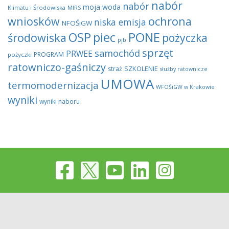
nabór
nabór
moja woda
Klimatu i Środowiska
MIRS
wniosków
ochrona
niska emisja
NFOŚiGW
OSP
piec
PONE
środowiska
pożyczka
pjb
sprzęt
samochód
PRWEE
PROGRAM
pożyczki
ratowniczo-gaśniczy
SZKOLENIE
straż
służby ratownicze
UMOWA
termomodernizacja
WFOŚiGW w Krakowie
wyniki
wyniki naboru