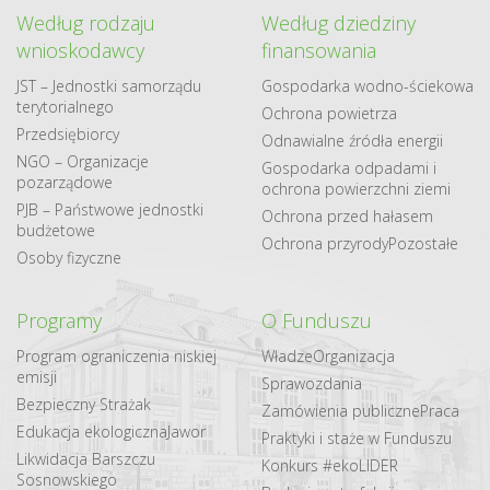
Według rodzaju
Według dziedziny
wnioskodawcy
finansowania
JST – Jednostki samorządu
Gospodarka​ wodno​-ściekowa
terytorialnego
Ochrona powietrza
Przedsiębiorcy
Odnawialne​ źródła​ energii
NGO – Organizacje
Gospodarka odpadami i
pozarządowe
ochrona powierzchni ziemi
PJB – Państwowe jednostki
Ochrona przed hałasem
budżetowe
Ochrona przyrody
Pozostałe
Osoby fizyczne
Programy
O Funduszu
Program ograniczenia niskiej
Władze
Organizacja
emisji
Sprawozdania
Bezpieczny Strażak
Zamówienia publiczne
Praca
Edukacja ekologiczna
Jawor
Praktyki i staże w Funduszu
Likwidacja Barszczu
Konkurs #ekoLIDER
Sosnowskiego