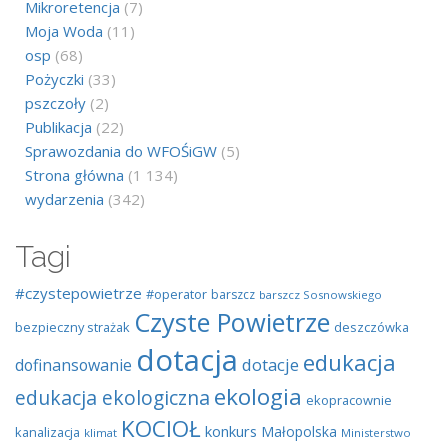
Mikroretencja
(7)
Moja Woda
(11)
osp
(68)
Pożyczki
(33)
pszczoły
(2)
Publikacja
(22)
Sprawozdania do WFOŚiGW
(5)
Strona główna
(1 134)
wydarzenia
(342)
Tagi
#czystepowietrze
#operator
barszcz
barszcz Sosnowskiego
Czyste Powietrze
bezpieczny strażak
deszczówka
dotacja
edukacja
dotacje
dofinansowanie
ekologia
edukacja ekologiczna
ekopracownie
KOCIOŁ
konkurs
Małopolska
kanalizacja
klimat
Ministerstwo