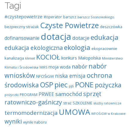
Tagi
#czystepowietrze
#operator
barszcz
barszcz Sosnowskiego
Czyste Powietrze
bezpieczny strażak
deszczówka
dotacja
edukacja
dotacje
dofinansowanie
ekologia
edukacja ekologiczna
ekopracownie
KOCIOŁ
konkurs
Małopolska
kanalizacja
klimat
Ministerstwo
nabór
nabór
moja woda
Klimatu i Środowiska
MIRS
wniosków
ochrona
niska emisja
NFOŚiGW
OSP
piec
PONE
środowiska
pożyczka
pjb
sprzęt
samochód
PRWEE
PROGRAM
pożyczki
ratowniczo-gaśniczy
SZKOLENIE
straż
służby ratownicze
UMOWA
termomodernizacja
WFOŚiGW w Krakowie
wyniki
wyniki naboru