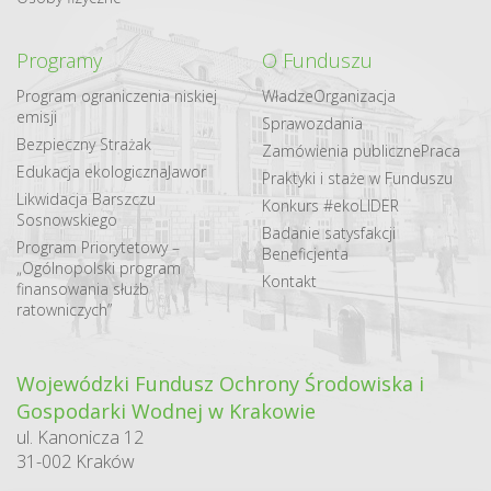
Programy
O Funduszu
Program ograniczenia niskiej
Władze
Organizacja
emisji
Sprawozdania
Bezpieczny Strażak
Zamówienia publiczne
Praca
Edukacja ekologiczna
Jawor
Praktyki i staże w Funduszu
Likwidacja Barszczu
Konkurs #ekoLIDER
Sosnowskiego
Badanie satysfakcji
Program Priorytetowy –
Beneficjenta
„Ogólnopolski program
Kontakt
finansowania służb
ratowniczych”
Wojewódzki Fundusz Ochrony Środowiska i
Gospodarki Wodnej w Krakowie
ul. Kanonicza 12
31-002 Kraków