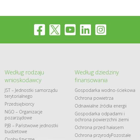
Według rodzaju
Według dziedziny
wnioskodawcy
finansowania
JST – Jednostki samorządu
Gospodarka​ wodno​-ściekowa
terytorialnego
Ochrona powietrza
Przedsiębiorcy
Odnawialne​ źródła​ energii
NGO – Organizacje
Gospodarka odpadami i
pozarządowe
ochrona powierzchni ziemi
PJB – Państwowe jednostki
Ochrona przed hałasem
budżetowe
Ochrona przyrody
Pozostałe
Osoby fizyczne