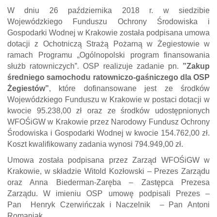
W dniu 26 października 2018 r. w siedzibie
Wojewódzkiego Funduszu Ochrony Środowiska i
Gospodarki Wodnej w Krakowie została podpisana umowa
dotacji z Ochotniczą Strażą Pożarną w Żegiestowie w
ramach Programu „Ogólnopolski program finansowania
służb ratowniczych”. OSP realizuje zadanie pn.
”Zakup
średniego samochodu ratowniczo-gaśniczego dla OSP
Żegiestów”
, które dofinansowane jest ze środków
Wojewódzkiego Funduszu w Krakowie w postaci dotacji w
kwocie 95.238,00 zł oraz ze środków udostępnionych
WFOŚiGW w Krakowie przez Narodowy Fundusz Ochrony
Środowiska i Gospodarki Wodnej w kwocie 154.762,00 zł.
Koszt kwalifikowany zadania wynosi 794.949,00 zł.
Umowa została podpisana przez Zarząd WFOŚiGW w
Krakowie, w składzie Witold Kozłowski – Prezes Zarządu
oraz Anna Biederman-Zaręba – Zastępca Prezesa
Zarządu. W imieniu OSP umowę podpisali Prezes –
Pan Henryk Czerwińczak i Naczelnik – Pan Antoni
Romaniak.