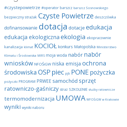
#czystepowietrze
#operator
barszcz
barszcz Sosnowskiego
Czyste Powietrze
bezpieczny strażak
deszczówka
dotacja
edukacja
dotacje
dofinansowanie
ekologia
edukacja ekologiczna
ekopracownie
KOCIOŁ
konkurs
Małopolska
kanalizacja
klimat
Ministerstwo
nabór
nabór
moja woda
Klimatu i Środowiska
MIRS
wniosków
ochrona
niska emisja
NFOŚiGW
OSP
piec
PONE
środowiska
pożyczka
pjb
sprzęt
samochód
PRWEE
PROGRAM
pożyczki
ratowniczo-gaśniczy
SZKOLENIE
straż
służby ratownicze
UMOWA
termomodernizacja
WFOŚiGW w Krakowie
wyniki
wyniki naboru