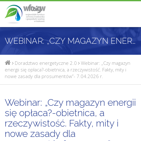
WEBINAR: „CZY MAGAZYN ENERGII SIĘ OPŁACA?-OBIETNICA, A RZECZYWISTOŚĆ. FAKTY, MITY I NOWE ZASADY DLA PROSUMENTÓW”- 7.04.2026 R.
Doradztwo energetyczne 2.0
Webinar: „Czy magazyn
energii się opłaca?-obietnica, a rzeczywistość. Fakty, mity i
nowe zasady dla prosumentów”- 7.04.2026 r.
Webinar: „Czy magazyn energii
się opłaca?-obietnica, a
rzeczywistość. Fakty, mity i
nowe zasady dla