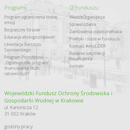
Programy
O Funduszu
Program ograniczenia niskiej
Władze
Organizacja
emisji
Sprawozdania
Bezpieczny Strażak
Zamówienia publiczne
Praca
Edukacja ekologiczna
Jawor
Praktyki i staże w Funduszu
Likwidacja Barszczu
Konkurs #ekoLIDER
Sosnowskiego
Badanie satysfakcji
Program Priorytetowy –
Beneficjenta
„Ogólnopolski program
Kontakt
finansowania służb
ratowniczych”
Wojewódzki Fundusz Ochrony Środowiska i
Gospodarki Wodnej w Krakowie
ul. Kanonicza 12
31-002 Kraków
godziny pracy: