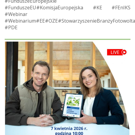
#FunduszeEuropejskie
#FunduszeEU#KomisjaEuropejska #KE #FEnIKS
#Webinar
#Webinarium#EE#OZE#StowarzyszenieBranżyFotowoltac
#PDE