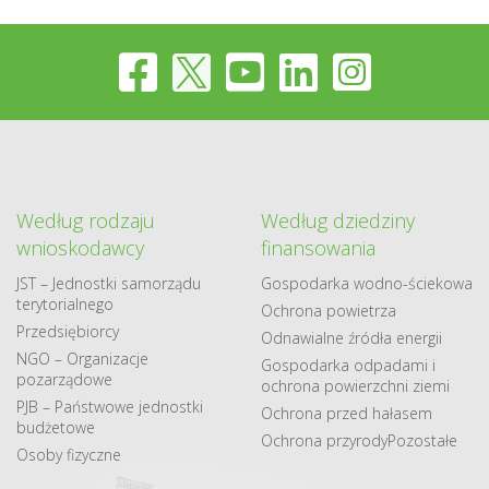
Według rodzaju
Według dziedziny
wnioskodawcy
finansowania
JST – Jednostki samorządu
Gospodarka​ wodno​-ściekowa
terytorialnego
Ochrona powietrza
Przedsiębiorcy
Odnawialne​ źródła​ energii
NGO – Organizacje
Gospodarka odpadami i
pozarządowe
ochrona powierzchni ziemi
PJB – Państwowe jednostki
Ochrona przed hałasem
budżetowe
Ochrona przyrody
Pozostałe
Osoby fizyczne