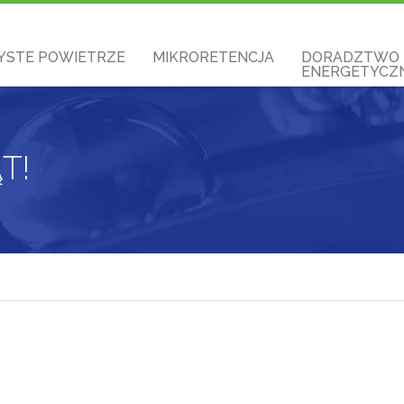
YSTE POWIETRZE
MIKRORETENCJA
DORADZTWO
ENERGETYCZN
T!