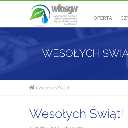
OFERTA
CZ
WESOŁYCH ŚWIĄ
Wesołych Świąt!
Wesołych Świąt!
18 grudnia 2017 / wfosAdmin