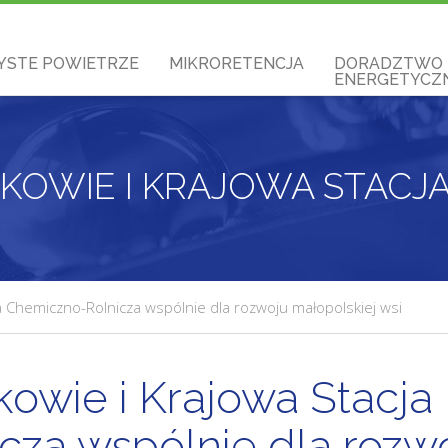
YSTE POWIETRZE
MIKRORETENCJA
DORADZTWO
ENERGETYCZN
 Chemiczno-Rolnicza wspólnie dla rozwoju małopolskiej wsi
wie i Krajowa Stacja
cza wspólnie dla rozw