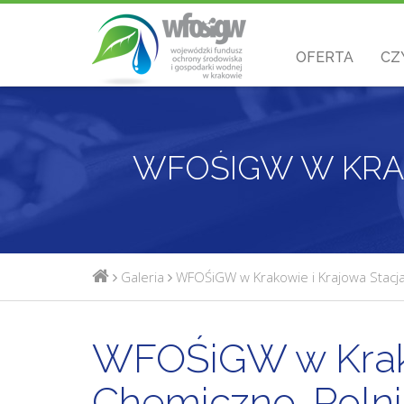
OFERTA
CZ
Galeria
WFOŚiGW w Krakowie i Krajowa Stacja
WFOŚiGW w Krako
Chemiczno-Rolni