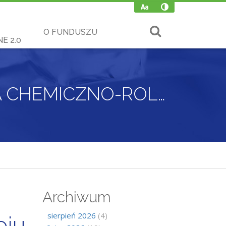
O FUNDUSZU
E 2.0
WFOŚIGW W KRAKOWIE I KRAJOWA STACJA CHEMICZNO-ROLNICZA WSPÓLNIE DLA ROZWOJU MAŁOPOLSKIEJ WSI
Archiwum
sierpień 2026
(4)
oju