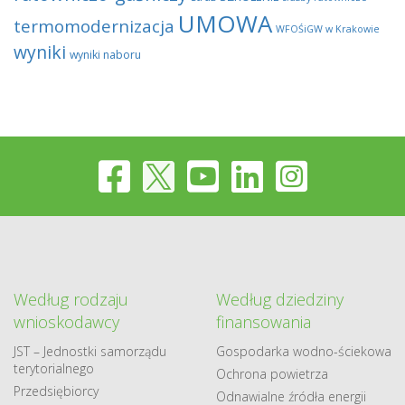
UMOWA
termomodernizacja
WFOŚiGW w Krakowie
wyniki
wyniki naboru
Według rodzaju
Według dziedziny
wnioskodawcy
finansowania
JST – Jednostki samorządu
Gospodarka​ wodno​-ściekowa
terytorialnego
Ochrona powietrza
Przedsiębiorcy
Odnawialne​ źródła​ energii