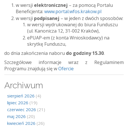
w wersji
elektronicznej
– za pomocą Portalu
Beneficjenta:
www.portal.wfos.krakow.pl
w wersji
podpisanej
– w jeden z dwóch sposobów:
w wersji wydrukowanej do biura Funduszu
(ul. Kanonicza 12, 31-002 Kraków),
ePUAP-em (z konta Wnioskodawcy) na
skrytkę Funduszu,
do dnia zakończenia naboru
do godziny 15.30
.
Szczegółowe informacje wraz z Regulaminem
Programu znajdują się w
Ofercie
Archiwum
sierpień 2026
(4)
lipiec 2026
(19)
czerwiec 2026
(21)
maj 2026
(20)
kwiecień 2026
(26)