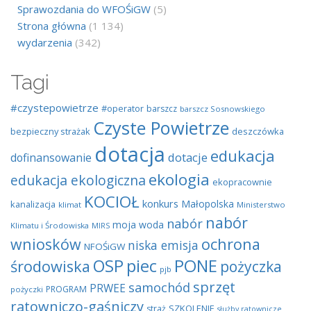
Sprawozdania do WFOŚiGW
(5)
Strona główna
(1 134)
wydarzenia
(342)
Tagi
#czystepowietrze
#operator
barszcz
barszcz Sosnowskiego
Czyste Powietrze
bezpieczny strażak
deszczówka
dotacja
edukacja
dotacje
dofinansowanie
ekologia
edukacja ekologiczna
ekopracownie
KOCIOŁ
konkurs
Małopolska
kanalizacja
klimat
Ministerstwo
nabór
nabór
moja woda
Klimatu i Środowiska
MIRS
wniosków
ochrona
niska emisja
NFOŚiGW
OSP
piec
PONE
środowiska
pożyczka
pjb
sprzęt
samochód
PRWEE
PROGRAM
pożyczki
ratowniczo-gaśniczy
SZKOLENIE
straż
służby ratownicze