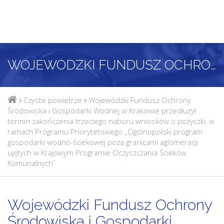
WOJEWÓDZKI FUNDUSZ OCHRONY ŚRODOWISKA I GOSPODARKI WODNEJ W KRAKOWIE PRZEDŁUŻYŁ TERMIN ZAKOŃCZENIA TRZECIEGO NABORU WNIOSKÓW O POŻYCZKI, W RAMACH PROGRAMU PRIORYTETOWEGO „OGÓLNOPOLSKI PROGRAM GOSPODARKI WODNO-ŚCIEKOWEJ POZA GRANICAMI AGLOMERACJI UJĘTYCH W KRAJOWYM PROGRAMIE OCZYSZCZANIA ŚCIEKÓW KOMUNALNYCH”
Czyste powietrze
Wojewódzki Fundusz Ochrony
Środowiska i Gospodarki Wodnej w Krakowie przedłużył
termin zakończenia trzeciego naboru wniosków o pożyczki, w
ramach Programu Priorytetowego „Ogólnopolski program
gospodarki wodno-ściekowej poza granicami aglomeracji
ujętych w Krajowym Programie Oczyszczania Ścieków
Komunalnych”
Wojewódzki Fundusz Ochrony
Środowiska i Gospodarki