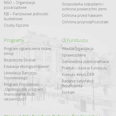
NGO – Organizacje
Gospodarka odpadami i
pozarządowe
ochrona powierzchni ziemi
PJB – Państwowe jednostki
Ochrona przed hałasem
budżetowe
Ochrona przyrody
Pozostałe
Osoby fizyczne
Programy
O Funduszu
Program ograniczenia niskiej
Władze
Organizacja
emisji
Sprawozdania
Bezpieczny Strażak
Zamówienia publiczne
Praca
Edukacja ekologiczna
Jawor
Praktyki i staże w Funduszu
Likwidacja Barszczu
Konkurs #ekoLIDER
Sosnowskiego
Badanie satysfakcji
Program Priorytetowy –
Beneficjenta
„Ogólnopolski program
Kontakt
finansowania służb
ratowniczych”