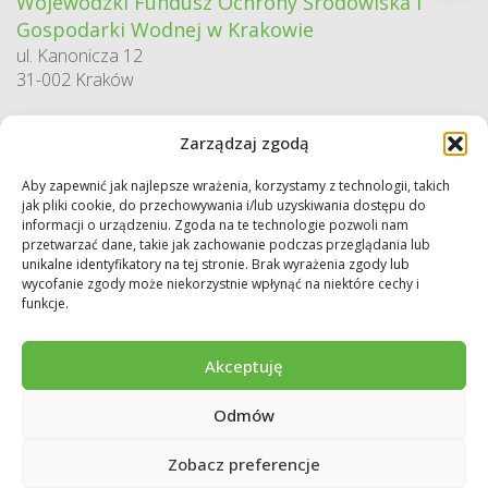
Wojewódzki Fundusz Ochrony Środowiska i
Gospodarki Wodnej w Krakowie
ul. Kanonicza 12
31-002 Kraków
godziny pracy:
Zarządzaj zgodą
pn. – pt. 7:30-15:30
Aby zapewnić jak najlepsze wrażenia, korzystamy z technologii, takich
Sekretariat / Dziennik podawczy
jak pliki cookie, do przechowywania i/lub uzyskiwania dostępu do
tel.: 12 422 94 90
informacji o urządzeniu. Zgoda na te technologie pozwoli nam
przetwarzać dane, takie jak zachowanie podczas przeglądania lub
e-mail:
biuro@wfos.krakow.pl
unikalne identyfikatory na tej stronie. Brak wyrażenia zgody lub
wycofanie zgody może niekorzystnie wpłynąć na niektóre cechy i
funkcje.
Akceptuję
Odmów
Copyright © 2026 WFOŚiGW w Krakowie. Wszystkie prawa zastrzeżone.
Deklaracja dostępności
Regulamin
Polityka prywatności
Zobacz preferencje