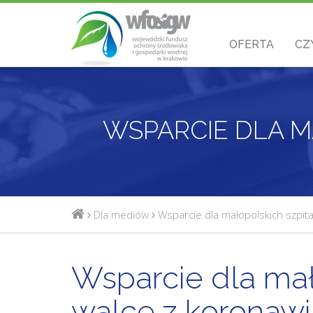
OFERTA
CZ
Dla mediów
Wsparcie dla małopolskich szpit
Wsparcie dla mał
walce z koronaw