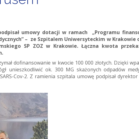
u podpisał umowy dotacji w ramach „Programu finans
ycznych” – ze Szpitalem Uniwersyteckim w Krakowie 
romskiego SP ZOZ w Krakowie. Łączna kwota przeka
h.
zymał dofinansowanie w kwocie 100 000 złotych. Dzięki wpa
ógł unieszkodliwić ok. 300 MG skażonych odpadów med
 SARS-Cov-2. Z ramienia szpitala umowę podpisał dyrektor