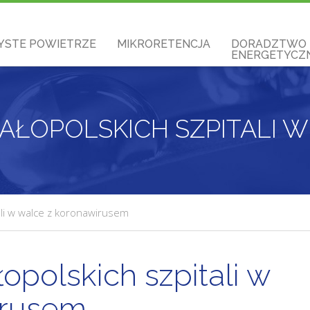
YSTE POWIETRZE
MIKRORETENCJA
DORADZTWO
ENERGETYCZN
ali w walce z koronawirusem
opolskich szpitali w
irusem