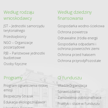
Według rodzaju
Według dziedziny
wnioskodawcy
finansowania
JST – Jednostki samorządu
Gospodarka​ wodno​-ściekowa
terytorialnego
Ochrona powietrza
Przedsiębiorcy
Odnawialne​ źródła​ energii
NGO – Organizacje
Gospodarka odpadami i
pozarządowe
ochrona powierzchni ziemi
PJB – Państwowe jednostki
Ochrona przed hałasem
budżetowe
Ochrona przyrody
Pozostałe
Osoby fizyczne
Programy
O Funduszu
Program ograniczenia niskiej
Władze
Organizacja
emisji
Sprawozdania
Bezpieczny Strażak
Zamówienia publiczne
Praca
Edukacja ekologiczna
Jawor
Praktyki i staże w Funduszu