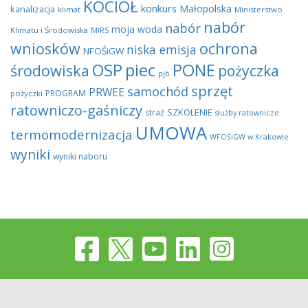
KOCIOŁ
konkurs
Małopolska
kanalizacja
klimat
Ministerstwo
nabór
nabór
moja woda
Klimatu i Środowiska
MIRS
wniosków
ochrona
niska emisja
NFOŚiGW
OSP
piec
PONE
środowiska
pożyczka
pjb
sprzęt
samochód
PRWEE
PROGRAM
pożyczki
ratowniczo-gaśniczy
SZKOLENIE
straż
służby ratownicze
UMOWA
termomodernizacja
WFOŚiGW w Krakowie
wyniki
wyniki naboru