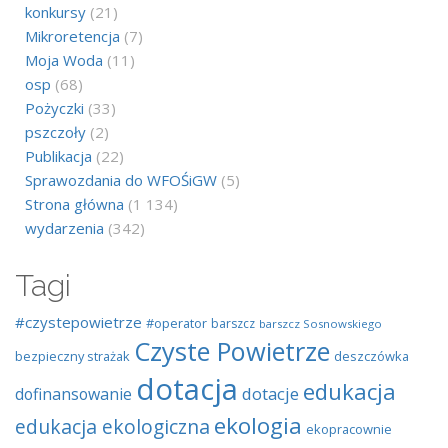
konkursy
(21)
Mikroretencja
(7)
Moja Woda
(11)
osp
(68)
Pożyczki
(33)
pszczoły
(2)
Publikacja
(22)
Sprawozdania do WFOŚiGW
(5)
Strona główna
(1 134)
wydarzenia
(342)
Tagi
#czystepowietrze
#operator
barszcz
barszcz Sosnowskiego
Czyste Powietrze
bezpieczny strażak
deszczówka
dotacja
edukacja
dotacje
dofinansowanie
ekologia
edukacja ekologiczna
ekopracownie