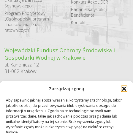
Likwidacja Barszczu
Konkurs #ekoLIDER
Sosnowskiego
Badanie satysfakcji
Program Priorytetowy –
Beneficjenta
„Ogólnopolski program
Kontakt
finansowania służb
ratowniczych”
Wojewódzki Fundusz Ochrony Środowiska i
Gospodarki Wodnej w Krakowie
ul. Kanonicza 12
31-002 Kraków
godziny pracy:
Zarządzaj zgodą
pn. – pt. 7:30-15:30
Aby zapewnić jak najlepsze wrażenia, korzystamy z technologii, takich
Sekretariat / Dziennik podawczy
jak pliki cookie, do przechowywania i/lub uzyskiwania dostępu do
tel.: 12 422 94 90
informacji o urządzeniu. Zgoda na te technologie pozwoli nam
przetwarzać dane, takie jak zachowanie podczas przeglądania lub
e-mail:
biuro@wfos.krakow.pl
unikalne identyfikatory na tej stronie. Brak wyrażenia zgody lub
wycofanie zgody może niekorzystnie wpłynąć na niektóre cechy i
funkcje.