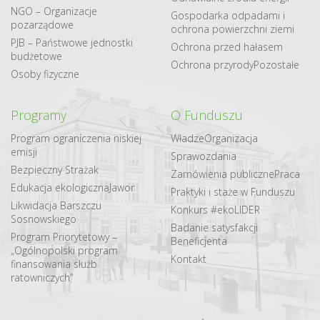
NGO – Organizacje
Gospodarka odpadami i
pozarządowe
ochrona powierzchni ziemi
PJB – Państwowe jednostki
Ochrona przed hałasem
budżetowe
Ochrona przyrody
Pozostałe
Osoby fizyczne
Programy
O Funduszu
Program ograniczenia niskiej
Władze
Organizacja
emisji
Sprawozdania
Bezpieczny Strażak
Zamówienia publiczne
Praca
Edukacja ekologiczna
Jawor
Praktyki i staże w Funduszu
Likwidacja Barszczu
Konkurs #ekoLIDER
Sosnowskiego
Badanie satysfakcji
Program Priorytetowy –
Beneficjenta
„Ogólnopolski program
Kontakt
finansowania służb
ratowniczych”