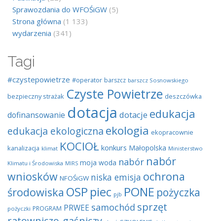
Sprawozdania do WFOŚiGW
(5)
Strona główna
(1 133)
wydarzenia
(341)
Tagi
#czystepowietrze
#operator
barszcz
barszcz Sosnowskiego
Czyste Powietrze
bezpieczny strażak
deszczówka
dotacja
edukacja
dotacje
dofinansowanie
ekologia
edukacja ekologiczna
ekopracownie
KOCIOŁ
konkurs
Małopolska
kanalizacja
klimat
Ministerstwo
nabór
nabór
moja woda
Klimatu i Środowiska
MIRS
wniosków
ochrona
niska emisja
NFOŚiGW
OSP
piec
PONE
środowiska
pożyczka
pjb
sprzęt
samochód
PRWEE
PROGRAM
pożyczki
ratowniczo-gaśniczy