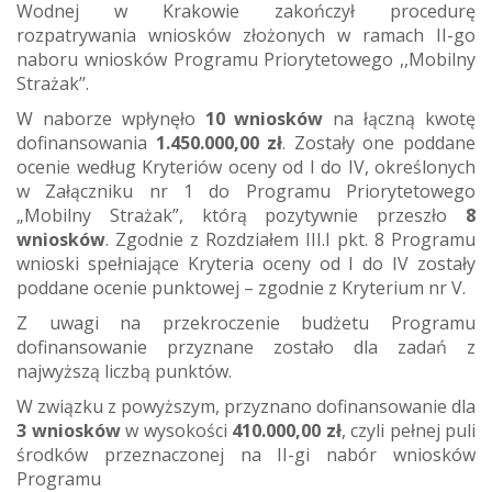
Wodnej w Krakowie zakończył procedurę
rozpatrywania wniosków złożonych w ramach II-go
naboru wniosków Programu Priorytetowego ,,Mobilny
Strażak’’.
W naborze wpłynęło
10 wniosków
na łączną kwotę
dofinansowania
1.450.000,00 zł
. Zostały one poddane
ocenie według Kryteriów oceny od I do IV, określonych
w Załączniku nr 1 do Programu Priorytetowego
„Mobilny Strażak”, którą pozytywnie przeszło
8
wniosków
. Zgodnie z Rozdziałem III.I pkt. 8 Programu
wnioski spełniające Kryteria oceny od I do IV zostały
poddane ocenie punktowej – zgodnie z Kryterium nr V.
Z uwagi na przekroczenie budżetu Programu
dofinansowanie przyznane zostało dla zadań z
najwyższą liczbą punktów.
W związku z powyższym, przyznano dofinansowanie dla
3 wniosków
w wysokości
410.000,00 zł
, czyli pełnej puli
środków przeznaczonej na II-gi nabór wniosków
Programu