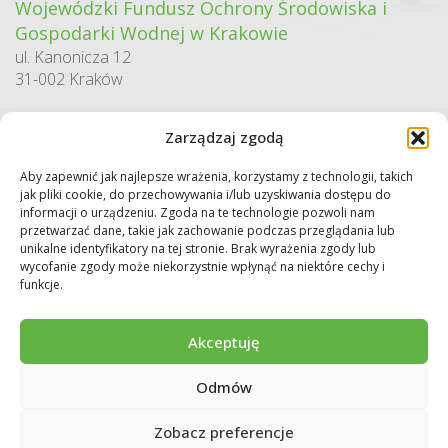
Wojewódzki Fundusz Ochrony Środowiska i
Gospodarki Wodnej w Krakowie
ul. Kanonicza 12
31-002 Kraków
godziny pracy:
Zarządzaj zgodą
pn. – pt. 7:30-15:30
Aby zapewnić jak najlepsze wrażenia, korzystamy z technologii, takich
Sekretariat / Dziennik podawczy
jak pliki cookie, do przechowywania i/lub uzyskiwania dostępu do
tel.: 12 422 94 90
informacji o urządzeniu. Zgoda na te technologie pozwoli nam
przetwarzać dane, takie jak zachowanie podczas przeglądania lub
e-mail:
biuro@wfos.krakow.pl
unikalne identyfikatory na tej stronie. Brak wyrażenia zgody lub
wycofanie zgody może niekorzystnie wpłynąć na niektóre cechy i
funkcje.
Akceptuję
Odmów
Copyright © 2026 WFOŚiGW w Krakowie. Wszystkie prawa zastrzeżone.
Deklaracja dostępności
Regulamin
Polityka prywatności
Zobacz preferencje