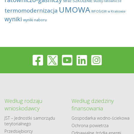
SZKOLENIE
straż
służby ratownicze
UMOWA
termomodernizacja
WFOŚiGW w Krakowie
wyniki
wyniki naboru
Według rodzaju
Według dziedziny
wnioskodawcy
finansowania
JST – Jednostki samorządu
Gospodarka​ wodno​-ściekowa
terytorialnego
Ochrona powietrza
Przedsiębiorcy
Odnawialne​ źródła​ energii