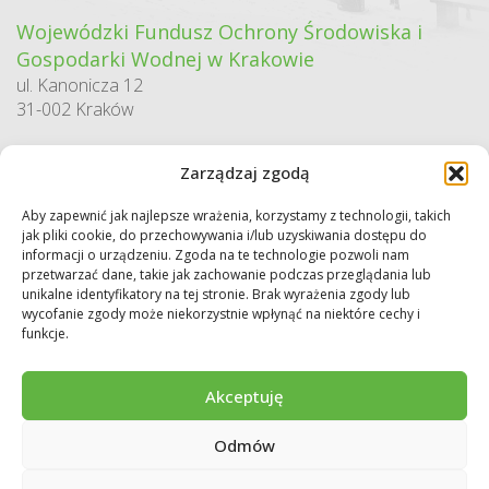
Wojewódzki Fundusz Ochrony Środowiska i
Gospodarki Wodnej w Krakowie
ul. Kanonicza 12
31-002 Kraków
godziny pracy:
Zarządzaj zgodą
pn. – pt. 7:30-15:30
Aby zapewnić jak najlepsze wrażenia, korzystamy z technologii, takich
Sekretariat / Dziennik podawczy
jak pliki cookie, do przechowywania i/lub uzyskiwania dostępu do
tel.: 12 422 94 90
informacji o urządzeniu. Zgoda na te technologie pozwoli nam
przetwarzać dane, takie jak zachowanie podczas przeglądania lub
e-mail:
biuro@wfos.krakow.pl
unikalne identyfikatory na tej stronie. Brak wyrażenia zgody lub
wycofanie zgody może niekorzystnie wpłynąć na niektóre cechy i
funkcje.
Akceptuję
Odmów
Copyright © 2026 WFOŚiGW w Krakowie. Wszystkie prawa zastrzeżone.
Deklaracja dostępności
Regulamin
Polityka prywatności