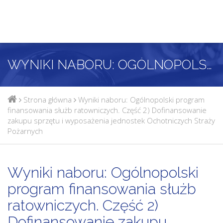
WYNIKI NABORU: OGÓLNOPOLSKI PROGRAM FINANSOWANIA SŁUŻB RATOWNICZYCH. CZĘŚĆ 2) DOFINANSOWANIE ZAKUPU SPRZĘTU I WYPOSAŻENIA JEDNOSTEK OCHOTNICZYCH STRAŻY POŻARNYCH
Strona główna
Wyniki naboru: Ogólnopolski program
finansowania służb ratowniczych. Część 2) Dofinansowanie
zakupu sprzętu i wyposażenia jednostek Ochotniczych Straży
Pożarnych
Wyniki naboru: Ogólnopolski
program finansowania służb
ratowniczych. Część 2)
Dofinansowanie zakupu