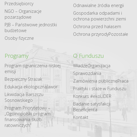
Przedsiębiorcy
Odnawialne​ źródła​ energii
NGO – Organizacje
Gospodarka odpadami i
pozarządowe
ochrona powierzchni ziemi
PJB – Państwowe jednostki
Ochrona przed hałasem
budżetowe
Ochrona przyrody
Pozostałe
Osoby fizyczne
Programy
O Funduszu
Program ograniczenia niskiej
Władze
Organizacja
emisji
Sprawozdania
Bezpieczny Strażak
Zamówienia publiczne
Praca
Edukacja ekologiczna
Jawor
Praktyki i staże w Funduszu
Likwidacja Barszczu
Konkurs #ekoLIDER
Sosnowskiego
Badanie satysfakcji
Program Priorytetowy –
Beneficjenta
„Ogólnopolski program
Kontakt
finansowania służb
ratowniczych”