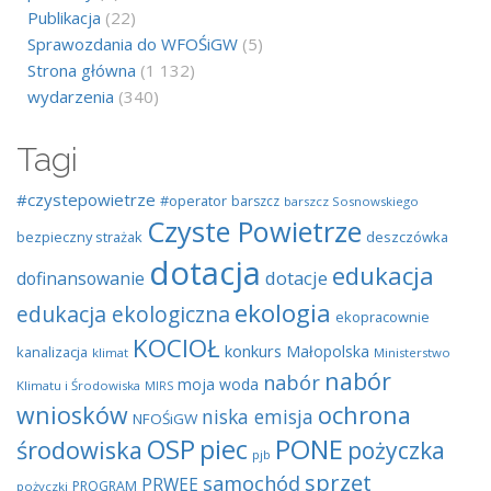
Publikacja
(22)
Sprawozdania do WFOŚiGW
(5)
Strona główna
(1 132)
wydarzenia
(340)
Tagi
#czystepowietrze
#operator
barszcz
barszcz Sosnowskiego
Czyste Powietrze
bezpieczny strażak
deszczówka
dotacja
edukacja
dotacje
dofinansowanie
ekologia
edukacja ekologiczna
ekopracownie
KOCIOŁ
konkurs
Małopolska
kanalizacja
klimat
Ministerstwo
nabór
nabór
moja woda
Klimatu i Środowiska
MIRS
wniosków
ochrona
niska emisja
NFOŚiGW
OSP
piec
PONE
środowiska
pożyczka
pjb
sprzęt
samochód
PRWEE
PROGRAM
pożyczki