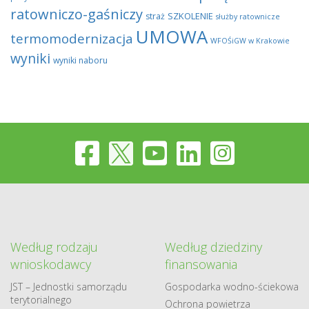
ratowniczo-gaśniczy
SZKOLENIE
straż
służby ratownicze
UMOWA
termomodernizacja
WFOŚiGW w Krakowie
wyniki
wyniki naboru
Według rodzaju
Według dziedziny
wnioskodawcy
finansowania
JST – Jednostki samorządu
Gospodarka​ wodno​-ściekowa
terytorialnego
Ochrona powietrza