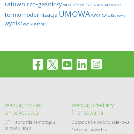
ratowniczo-gaśniczy
SZKOLENIE
straż
służby ratownicze
UMOWA
termomodernizacja
WFOŚiGW w Krakowie
wyniki
wyniki naboru
Według rodzaju
Według dziedziny
wnioskodawcy
finansowania
JST – Jednostki samorządu
Gospodarka​ wodno​-ściekowa
terytorialnego
Ochrona powietrza