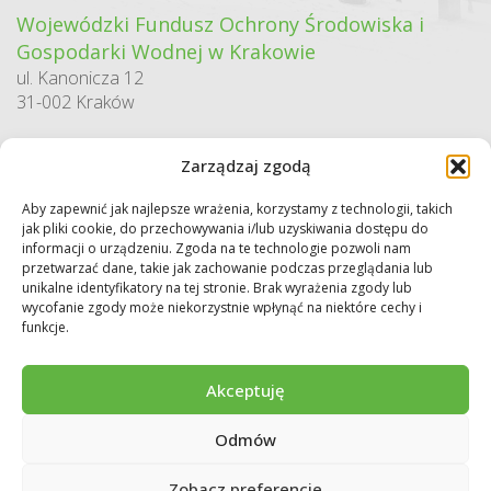
Wojewódzki Fundusz Ochrony Środowiska i
Gospodarki Wodnej w Krakowie
ul. Kanonicza 12
31-002 Kraków
godziny pracy:
Zarządzaj zgodą
pn. – pt. 7:30-15:30
Aby zapewnić jak najlepsze wrażenia, korzystamy z technologii, takich
Sekretariat / Dziennik podawczy
jak pliki cookie, do przechowywania i/lub uzyskiwania dostępu do
tel.: 12 422 94 90
informacji o urządzeniu. Zgoda na te technologie pozwoli nam
przetwarzać dane, takie jak zachowanie podczas przeglądania lub
e-mail:
biuro@wfos.krakow.pl
unikalne identyfikatory na tej stronie. Brak wyrażenia zgody lub
wycofanie zgody może niekorzystnie wpłynąć na niektóre cechy i
funkcje.
Akceptuję
Odmów
Copyright © 2026 WFOŚiGW w Krakowie. Wszystkie prawa zastrzeżone.
Deklaracja dostępności
Regulamin
Polityka prywatności
Zobacz preferencje