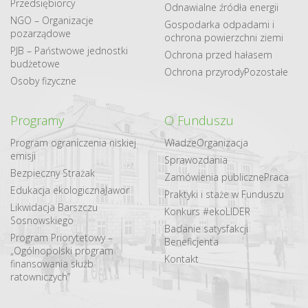
Przedsiębiorcy
Odnawialne​ źródła​ energii
NGO – Organizacje
Gospodarka odpadami i
pozarządowe
ochrona powierzchni ziemi
PJB – Państwowe jednostki
Ochrona przed hałasem
budżetowe
Ochrona przyrody
Pozostałe
Osoby fizyczne
Programy
O Funduszu
Program ograniczenia niskiej
Władze
Organizacja
emisji
Sprawozdania
Bezpieczny Strażak
Zamówienia publiczne
Praca
Edukacja ekologiczna
Jawor
Praktyki i staże w Funduszu
Likwidacja Barszczu
Konkurs #ekoLIDER
Sosnowskiego
Badanie satysfakcji
Program Priorytetowy –
Beneficjenta
„Ogólnopolski program
Kontakt
finansowania służb
ratowniczych”