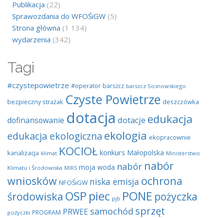
Publikacja
(22)
Sprawozdania do WFOŚiGW
(5)
Strona główna
(1 134)
wydarzenia
(342)
Tagi
#czystepowietrze
#operator
barszcz
barszcz Sosnowskiego
Czyste Powietrze
bezpieczny strażak
deszczówka
dotacja
edukacja
dotacje
dofinansowanie
ekologia
edukacja ekologiczna
ekopracownie
KOCIOŁ
konkurs
Małopolska
kanalizacja
klimat
Ministerstwo
nabór
nabór
moja woda
Klimatu i Środowiska
MIRS
wniosków
ochrona
niska emisja
NFOŚiGW
OSP
piec
PONE
środowiska
pożyczka
pjb
sprzęt
samochód
PRWEE
PROGRAM
pożyczki