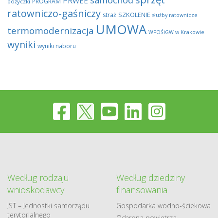
PRWEE
PROGRAM
pożyczki
ratowniczo-gaśniczy
SZKOLENIE
straż
służby ratownicze
UMOWA
termomodernizacja
WFOŚiGW w Krakowie
wyniki
wyniki naboru
Według rodzaju
Według dziedziny
wnioskodawcy
finansowania
JST – Jednostki samorządu
Gospodarka​ wodno​-ściekowa
terytorialnego
Ochrona powietrza