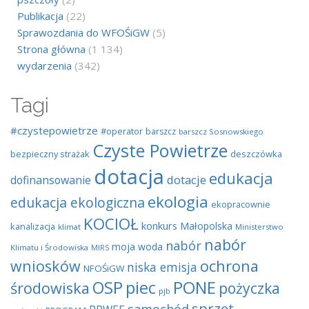
Publikacja
(22)
Sprawozdania do WFOŚiGW
(5)
Strona główna
(1 134)
wydarzenia
(342)
Tagi
#czystepowietrze
#operator
barszcz
barszcz Sosnowskiego
Czyste Powietrze
bezpieczny strażak
deszczówka
dotacja
edukacja
dotacje
dofinansowanie
ekologia
edukacja ekologiczna
ekopracownie
KOCIOŁ
konkurs
Małopolska
kanalizacja
klimat
Ministerstwo
nabór
nabór
moja woda
Klimatu i Środowiska
MIRS
wniosków
ochrona
niska emisja
NFOŚiGW
OSP
piec
PONE
środowiska
pożyczka
pjb
sprzęt
samochód