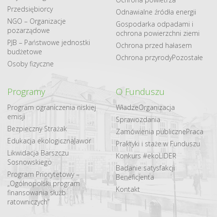
Przedsiębiorcy
Odnawialne​ źródła​ energii
NGO – Organizacje
Gospodarka odpadami i
pozarządowe
ochrona powierzchni ziemi
PJB – Państwowe jednostki
Ochrona przed hałasem
budżetowe
Ochrona przyrody
Pozostałe
Osoby fizyczne
Programy
O Funduszu
Program ograniczenia niskiej
Władze
Organizacja
emisji
Sprawozdania
Bezpieczny Strażak
Zamówienia publiczne
Praca
Edukacja ekologiczna
Jawor
Praktyki i staże w Funduszu
Likwidacja Barszczu
Konkurs #ekoLIDER
Sosnowskiego
Badanie satysfakcji
Program Priorytetowy –
Beneficjenta
„Ogólnopolski program
Kontakt
finansowania służb
ratowniczych”