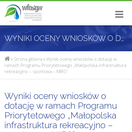
WYNIKI OCENY WNIOSKÓW O DOTACJĘ W RAMACH PROGRAMU PRIORYTETOWEGO „MAŁOPOLSKA INFRASTRUKTURA REKREACYJNO – SPORTOWA – MIRS”
Strona główna
Wyniki oceny wniosków o dotację w
ramach Programu Priorytetowego „Małopolska infrastruktura
rekreacyjno – sportowa – MIRS”
Wyniki oceny wniosków o
dotację w ramach Programu
Priorytetowego „Małopolska
infrastruktura rekreacyjno –