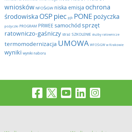
wniosków
ochrona
niska emisja
NFOŚiGW
OSP
piec
PONE
środowiska
pożyczka
pjb
sprzęt
samochód
PRWEE
PROGRAM
pożyczki
ratowniczo-gaśniczy
SZKOLENIE
straż
służby ratownicze
UMOWA
termomodernizacja
WFOŚiGW w Krakowie
wyniki
wyniki naboru