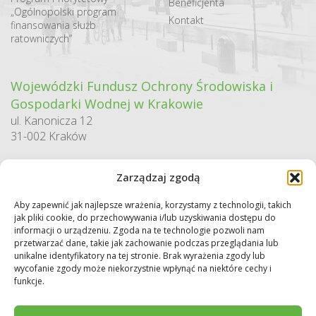
Beneficjenta
„Ogólnopolski program
Kontakt
finansowania służb
ratowniczych”
Wojewódzki Fundusz Ochrony Środowiska i
Gospodarki Wodnej w Krakowie
ul. Kanonicza 12
31-002 Kraków
godziny pracy:
Zarządzaj zgodą
pn. – pt. 7:30-15:30
Aby zapewnić jak najlepsze wrażenia, korzystamy z technologii, takich
Sekretariat / Dziennik podawczy
jak pliki cookie, do przechowywania i/lub uzyskiwania dostępu do
tel.: 12 422 94 90
informacji o urządzeniu. Zgoda na te technologie pozwoli nam
przetwarzać dane, takie jak zachowanie podczas przeglądania lub
e-mail:
biuro@wfos.krakow.pl
unikalne identyfikatory na tej stronie. Brak wyrażenia zgody lub
wycofanie zgody może niekorzystnie wpłynąć na niektóre cechy i
funkcje.