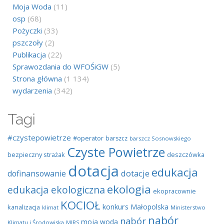
Moja Woda
(11)
osp
(68)
Pożyczki
(33)
pszczoły
(2)
Publikacja
(22)
Sprawozdania do WFOŚiGW
(5)
Strona główna
(1 134)
wydarzenia
(342)
Tagi
#czystepowietrze
#operator
barszcz
barszcz Sosnowskiego
Czyste Powietrze
bezpieczny strażak
deszczówka
dotacja
edukacja
dotacje
dofinansowanie
ekologia
edukacja ekologiczna
ekopracownie
KOCIOŁ
konkurs
Małopolska
kanalizacja
klimat
Ministerstwo
nabór
nabór
moja woda
Klimatu i Środowiska
MIRS