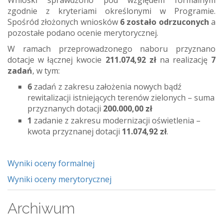
Wnioski sprawdzono pod względem formalnym
zgodnie z kryteriami określonymi w Programie.
Spośród złożonych wniosków
6 zostało odrzuconych
a
pozostałe podano ocenie merytorycznej.
W ramach przeprowadzonego naboru przyznano
dotacje w łącznej kwocie
211.074,92 zł
na realizację
7
zadań
, w tym:
6
zadań z zakresu założenia nowych bądź
rewitalizacji istniejących terenów zielonych – suma
przyznanych dotacji
200.000,00 zł
1
zadanie z zakresu modernizacji oświetlenia –
kwota przyznanej dotacji
11.074,92 zł
.
Wyniki oceny formalnej
Wyniki oceny merytorycznej
Archiwum