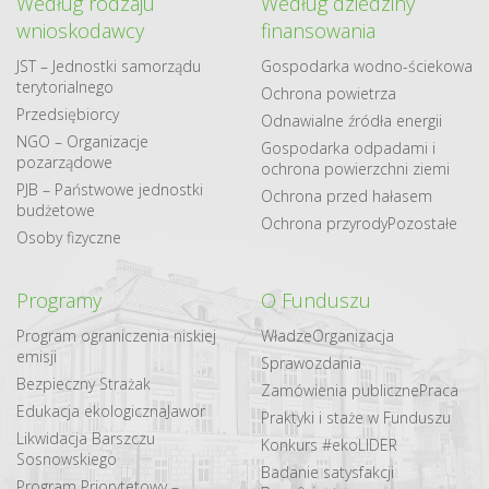
Według rodzaju
Według dziedziny
wnioskodawcy
finansowania
JST – Jednostki samorządu
Gospodarka​ wodno​-ściekowa
terytorialnego
Ochrona powietrza
Przedsiębiorcy
Odnawialne​ źródła​ energii
NGO – Organizacje
Gospodarka odpadami i
pozarządowe
ochrona powierzchni ziemi
PJB – Państwowe jednostki
Ochrona przed hałasem
budżetowe
Ochrona przyrody
Pozostałe
Osoby fizyczne
Programy
O Funduszu
Program ograniczenia niskiej
Władze
Organizacja
emisji
Sprawozdania
Bezpieczny Strażak
Zamówienia publiczne
Praca
Edukacja ekologiczna
Jawor
Praktyki i staże w Funduszu
Likwidacja Barszczu
Konkurs #ekoLIDER
Sosnowskiego
Badanie satysfakcji
Program Priorytetowy –