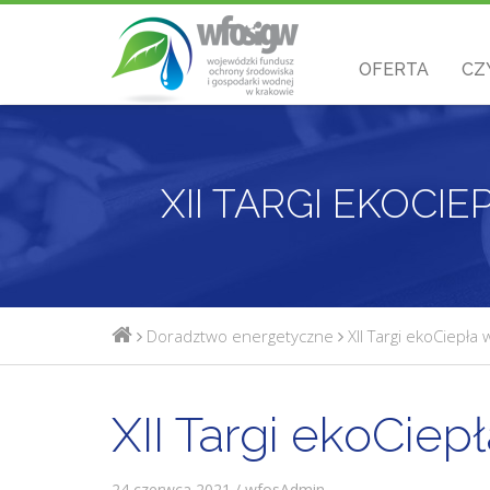
OFERTA
CZ
XII TARGI EKOCI
Doradztwo energetyczne
XII Targi ekoCiepła
XII Targi ekoCiep
24 czerwca 2021 / wfosAdmin