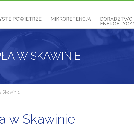
YSTE POWIETRZE
MIKRORETENCJA
DORADZTWO
ENERGETYCZN
EPŁA W SKAWINIE
 w Skawinie
ła w Skawinie