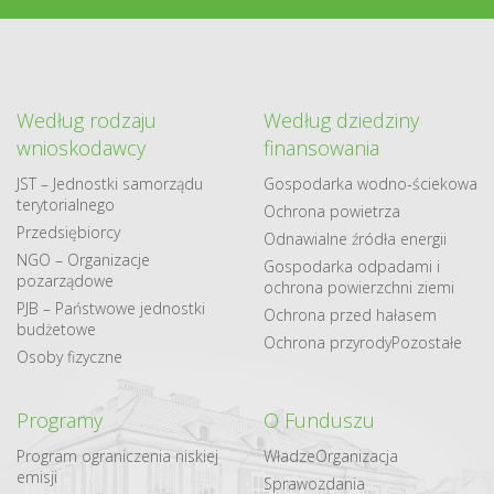
Według rodzaju
Według dziedziny
wnioskodawcy
finansowania
JST – Jednostki samorządu
Gospodarka​ wodno​-ściekowa
terytorialnego
Ochrona powietrza
Przedsiębiorcy
Odnawialne​ źródła​ energii
NGO – Organizacje
Gospodarka odpadami i
pozarządowe
ochrona powierzchni ziemi
PJB – Państwowe jednostki
Ochrona przed hałasem
budżetowe
Ochrona przyrody
Pozostałe
Osoby fizyczne
Programy
O Funduszu
Program ograniczenia niskiej
Władze
Organizacja
emisji
Sprawozdania