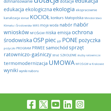
dotacja
edukacja
dotacje
dofinansowanie
ekologia
edukacja ekologiczna
ekopracownie
KOCIOŁ
konkurs
Małopolska
kanalizacja
klimat
Ministerstwo
nabór
nabór
moja woda
Klimatu i Środowiska
MIRS
wniosków
ochrona
niska emisja
NFOŚiGW
OSP
piec
PONE
środowiska
pożyczka
pjb
sprzęt
samochód
PRWEE
PROGRAM
pożyczki
ratowniczo-gaśniczy
SZKOLENIE
straż
służby ratownicze
UMOWA
termomodernizacja
WFOŚiGW w Krakowie
wyniki
wyniki naboru