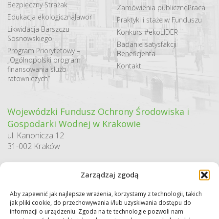
Bezpieczny Strażak
Zamówienia publiczne
Praca
Edukacja ekologiczna
Jawor
Praktyki i staże w Funduszu
Likwidacja Barszczu
Konkurs #ekoLIDER
Sosnowskiego
Badanie satysfakcji
Program Priorytetowy –
Beneficjenta
„Ogólnopolski program
Kontakt
finansowania służb
ratowniczych”
Wojewódzki Fundusz Ochrony Środowiska i
Gospodarki Wodnej w Krakowie
ul. Kanonicza 12
31-002 Kraków
godziny pracy:
Zarządzaj zgodą
pn. – pt. 7:30-15:30
Aby zapewnić jak najlepsze wrażenia, korzystamy z technologii, takich
Sekretariat / Dziennik podawczy
jak pliki cookie, do przechowywania i/lub uzyskiwania dostępu do
tel.: 12 422 94 90
informacji o urządzeniu. Zgoda na te technologie pozwoli nam