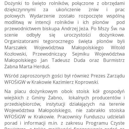
Dożynki to święto rolników, połączone z obrzędami
dziękczynnymi za ukończenie żniw i prac
polowych. Wydarzenie zostało rozpoczęte wspólną
modlitwą w intencji rolników i ich plonów pod
przewodnictwem biskupa Andrzej Jeża. Po Mszy Św. na
scenie odbyły się uroczystości dożynkowe.
Organizatorami tegorocznego święta plonów byli
Marszałek Województwa Małopolskiego Witold
Kozłowski, Przewodniczący Sejmiku Województwa
Małopolskiego Jan Tadeusz Duda oraz Burmistrz
Żabna Marta Herduś.
Wśród zaproszonych gości był również Prezes Zarządu
WFOŚiGW w Krakowie Kazimierz Koprowski.
Na placu dożynkowym obok stoisk kół gospodyń
wiejskich z Gminy Żabno, lokalnych producentów i
przedsiębiorców, instytucji działających na terenie
Województwa Małopolskiego, nie zabrakło stoiska
WFOŚiGW w Krakowie. Pracownicy Funduszu udzielali
porad i informacji m.in. z zakresu Programu Czyste