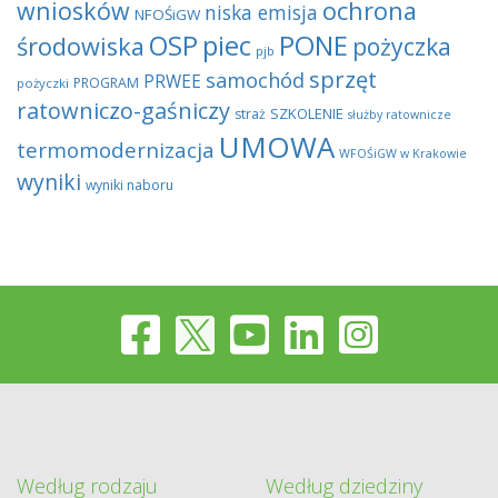
wniosków
ochrona
niska emisja
NFOŚiGW
OSP
piec
PONE
środowiska
pożyczka
pjb
sprzęt
samochód
PRWEE
PROGRAM
pożyczki
ratowniczo-gaśniczy
SZKOLENIE
straż
służby ratownicze
UMOWA
termomodernizacja
WFOŚiGW w Krakowie
wyniki
wyniki naboru
Według rodzaju
Według dziedziny