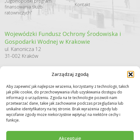
„Ogólnopolski program
Kontakt
finansowania służb
ratowniczych”
Wojewódzki Fundusz Ochrony Środowiska i
Gospodarki Wodnej w Krakowie
ul. Kanonicza 12
31-002 Kraków
godziny pracy:
Zarządzaj zgodą
pn. – pt. 7:30-15:30
Aby zapewnić jak najlepsze wrażenia, korzystamy z technologii, takich
Sekretariat / Dziennik podawczy
jak pliki cookie, do przechowywania i/lub uzyskiwania dostępu do
tel.: 12 422 94 90
informacji o urządzeniu. Zgoda na te technologie pozwoli nam
przetwarzać dane, takie jak zachowanie podczas przeglądania lub
e-mail:
biuro@wfos.krakow.pl
unikalne identyfikatory na tej stronie. Brak wyrażenia zgody lub
wycofanie zgody może niekorzystnie wpłynąć na niektóre cechy i
funkcje.
Akceptuję