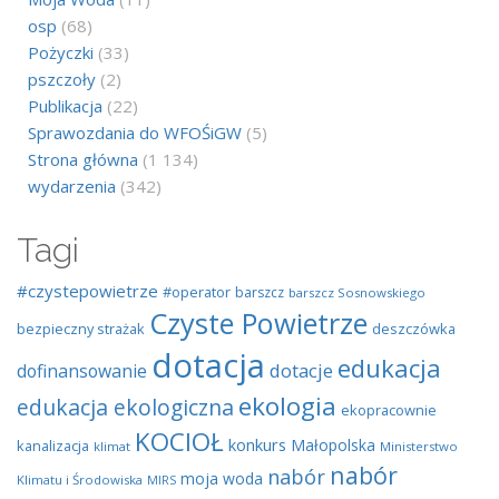
osp
(68)
Pożyczki
(33)
pszczoły
(2)
Publikacja
(22)
Sprawozdania do WFOŚiGW
(5)
Strona główna
(1 134)
wydarzenia
(342)
Tagi
#czystepowietrze
#operator
barszcz
barszcz Sosnowskiego
Czyste Powietrze
bezpieczny strażak
deszczówka
dotacja
edukacja
dotacje
dofinansowanie
ekologia
edukacja ekologiczna
ekopracownie
KOCIOŁ
konkurs
Małopolska
kanalizacja
klimat
Ministerstwo
nabór
nabór
moja woda
Klimatu i Środowiska
MIRS