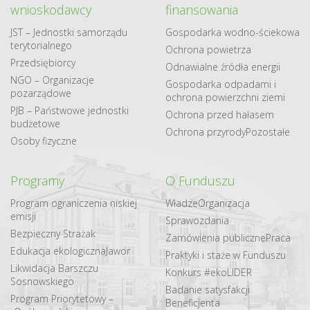
wnioskodawcy
finansowania
JST – Jednostki samorządu
Gospodarka​ wodno​-ściekowa
terytorialnego
Ochrona powietrza
Przedsiębiorcy
Odnawialne​ źródła​ energii
NGO – Organizacje
Gospodarka odpadami i
pozarządowe
ochrona powierzchni ziemi
PJB – Państwowe jednostki
Ochrona przed hałasem
budżetowe
Ochrona przyrody
Pozostałe
Osoby fizyczne
Programy
O Funduszu
Program ograniczenia niskiej
Władze
Organizacja
emisji
Sprawozdania
Bezpieczny Strażak
Zamówienia publiczne
Praca
Edukacja ekologiczna
Jawor
Praktyki i staże w Funduszu
Likwidacja Barszczu
Konkurs #ekoLIDER
Sosnowskiego
Badanie satysfakcji
Program Priorytetowy –
Beneficjenta