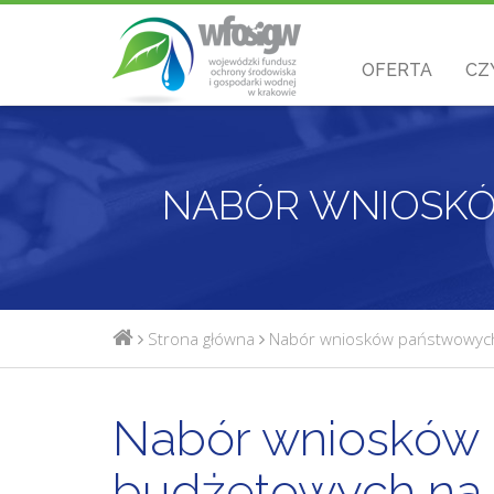
OFERTA
CZ
Strona główna
Nabór wniosków państwowych 
Nabór wniosków 
budżetowych na z