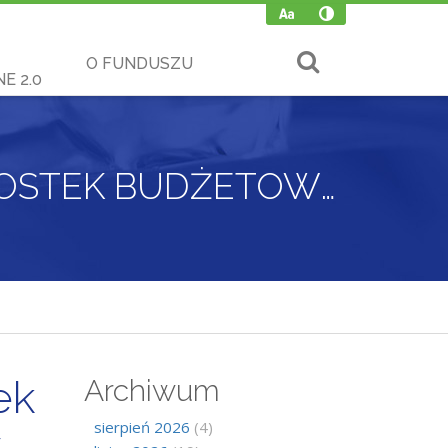
O FUNDUSZU
E 2.0
NABÓR WNIOSKÓW PAŃSTWOWYCH JEDNOSTEK BUDŻETOWYCH NA ZADANIA DO REALIZACJI W 2020 ROKU
ek
Archiwum
sierpień 2026
(4)