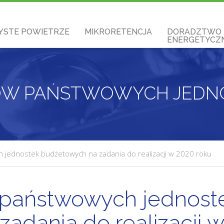
YSTE POWIETRZE
MIKRORETENCJA
DORADZTWO
ENERGETYCZN
jednostek budżetowych na zadania do realizacji w 2020 roku
państwowych jednost
adania do realizacji w