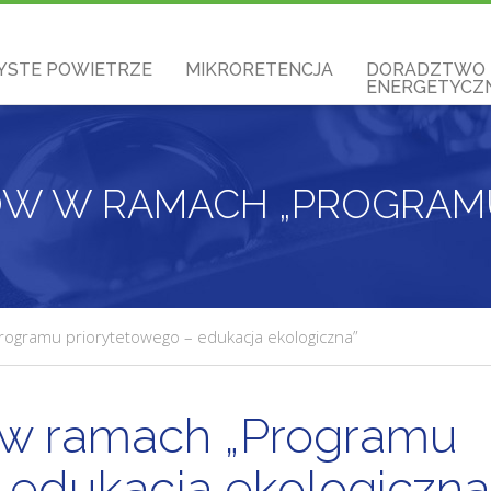
YSTE POWIETRZE
MIKRORETENCJA
DORADZTWO
ENERGETYCZN
ogramu priorytetowego – edukacja ekologiczna”
 w ramach „Programu
 edukacja ekologiczna