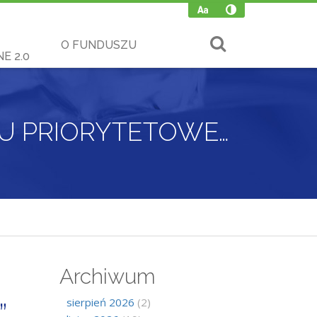
O FUNDUSZU
E 2.0
NABÓR WNIOSKÓW W RAMACH „PROGRAMU PRIORYTETOWEGO – EDUKACJA EKOLOGICZNA”
Archiwum
sierpień 2026
(2)
”