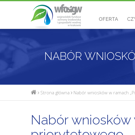
OFERTA
CZ
Strona główna
Nabór wniosków w ramach „Pr
Nabór wniosków
priorytetowego –