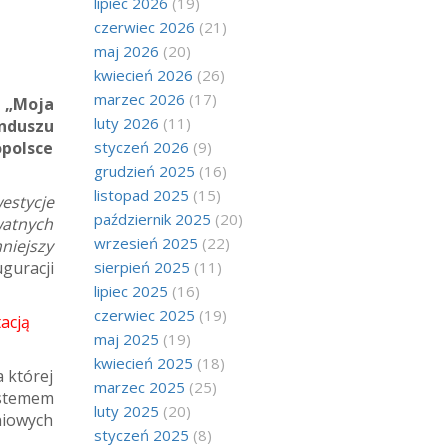
lipiec 2026
(19)
czerwiec 2026
(21)
maj 2026
(20)
kwiecień 2026
(26)
marzec 2026
(17)
m „Moja
luty 2026
(11)
nduszu
opolsce
styczeń 2026
(9)
grudzień 2025
(16)
listopad 2025
(15)
estycje
październik 2025
(20)
watnych
wrzesień 2025
(22)
niejszy
guracji
sierpień 2025
(11)
lipiec 2025
(16)
czerwiec 2025
(19)
acją
maj 2025
(19)
kwiecień 2025
(18)
a której
marzec 2025
(25)
stemem
luty 2025
(20)
niowych
styczeń 2025
(8)