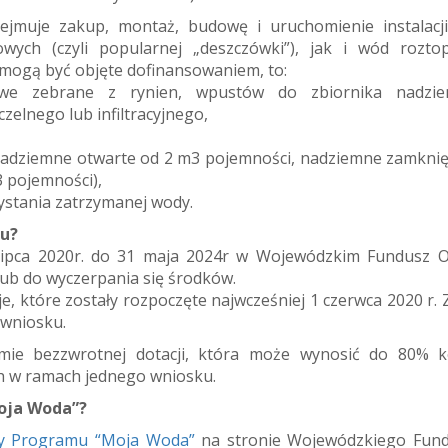
muje zakup, montaż, budowę i uruchomienie instalacji
ch (czyli popularnej „deszczówki”), jak i wód rozto
e mogą być objęte dofinansowaniem, to:
we zebrane z rynien, wpustów do zbiornika nadzie
elnego lub infiltracyjnego,
ne, nadziemne otwarte od 2 m3 pojemności, nadziemne zamkni
 pojemności),
ystania zatrzymanej wody.
mu?
ipca 2020r. do 31 maja 2024r w Wojewódzkim Fundusz 
ub do wyczerpania się środków.
 które zostały rozpoczęte najwcześniej 1 czerwca 2020 r. 
 wniosku.
ie bezzwrotnej dotacji, która może wynosić do 80% 
ych w ramach jednego wniosku.
oja Woda”?
y Programu “Moja Woda”
na stronie Wojewódzkiego Fun