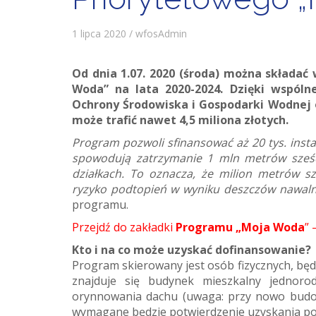
1 lipca 2020 / wfosAdmin
Od dnia 1.07. 2020 (środa) można składa
Woda” na lata 2020-2024. Dzięki wspóln
Ochrony Środowiska i Gospodarki Wodnej 
może trafić nawet 4,5 miliona złotych.
Program pozwoli sfinansować aż 20 tys. inst
spowodują zatrzymanie 1 mln metrów sześc
działkach. To oznacza, że milion metrów sz
ryzyko podtopień w wyniku deszczów nawal
programu.
Przejdź do zakładki
Programu „Moja Woda
” 
Kto i na co może uzyskać dofinansowanie?
Program skierowany jest osób fizycznych, będą
znajduje się budynek mieszkalny jedno
orynnowania dachu (uwaga: przy nowo budo
wymagane będzie potwierdzenie uzyskania po