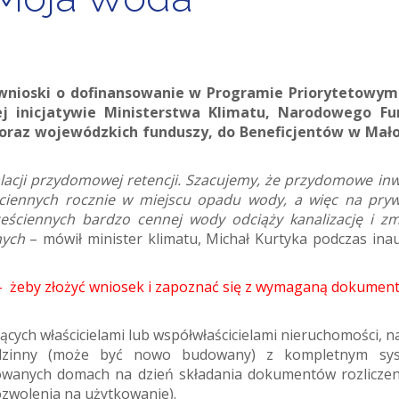
ć wnioski o dofinansowanie w Programie Priorytetowy
ej inicjatywie Ministerstwa Klimatu, Narodowego Fu
oraz wojewódzkich funduszy, do Beneficjentów w Mał
alacji przydomowej retencji. Szacujemy, że przydomowe inw
iennych rocznie w miejscu opadu wody, a więc na pry
eściennych bardzo cennej wody odciąży kanalizację i zm
nych
– mówił minister klimatu, Michał Kurtyka podczas inau
– żeby złożyć wniosek i zapoznać się z wymaganą dokument
cych właścicielami lub współwłaścicielami nieruchomości, n
rodzinny (może być nowo budowany) z kompletnym sy
wanych domach na dzień składania dokumentów rozlicze
zwolenia na użytkowanie).