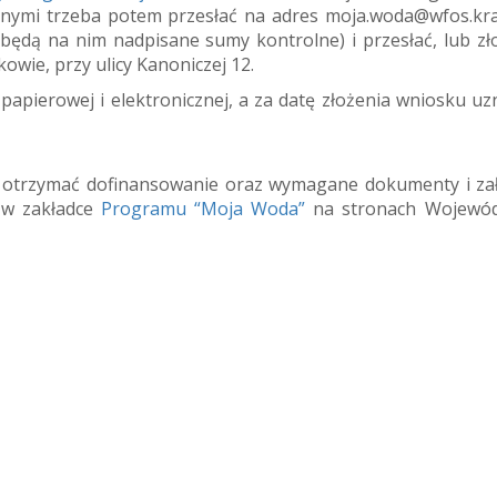
anymi trzeba potem przesłać na adres moja.woda@wfos.kra
ędą na nim nadpisane sumy kontrolne) i przesłać, lub zł
wie, przy ulicy Kanoniczej 12.
pierowej i elektronicznej, a za datę złożenia wniosku uzn
na otrzymać dofinansowanie oraz wymagane dokumenty i zał
 w zakładce
Programu “Moja Woda”
na stronach Wojewó