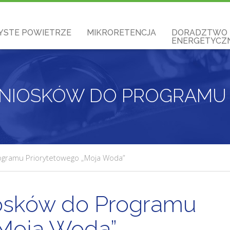
YSTE POWIETRZE
MIKRORETENCJA
DORADZTWO
ENERGETYCZN
ogramu Priorytetowego „Moja Woda”
osków do Programu
„Moja Woda”