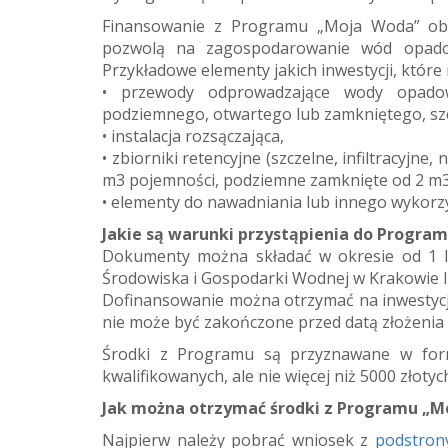
Finansowanie z Programu „Moja Woda” obej
pozwolą na zagospodarowanie wód opadowy
Przykładowe elementy jakich inwestycji, któr
• przewody odprowadzające wody opado
podziemnego, otwartego lub zamkniętego, szcz
• instalacja rozsączająca,
• zbiorniki retencyjne (szczelne, infiltracyj
m3 pojemności, podziemne zamknięte od 2 m3
• elementy do nawadniania lub innego wykorz
Jakie są warunki przystąpienia do Progra
Dokumenty można składać w okresie od 1 l
Środowiska i Gospodarki Wodnej w Krakowie l
Dofinansowanie można otrzymać na inwestycje,
nie może być zakończone przed datą złożenia
Środki z Programu są przyznawane w form
kwalifikowanych, ale nie więcej niż 5000 złot
Jak można otrzymać środki z Programu „M
Najpierw należy pobrać wniosek z
podstron