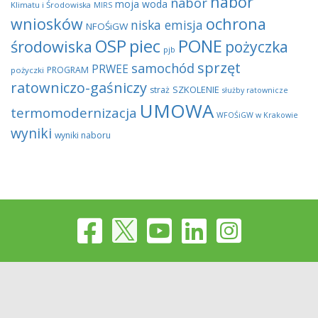
nabór
nabór
moja woda
Klimatu i Środowiska
MIRS
wniosków
ochrona
niska emisja
NFOŚiGW
OSP
piec
PONE
środowiska
pożyczka
pjb
sprzęt
samochód
PRWEE
PROGRAM
pożyczki
ratowniczo-gaśniczy
SZKOLENIE
straż
służby ratownicze
UMOWA
termomodernizacja
WFOŚiGW w Krakowie
wyniki
wyniki naboru