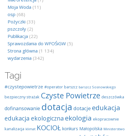
Moja Woda
(11)
osp
(68)
Pożyczki
(33)
pszczoły
(2)
Publikacja
(22)
Sprawozdania do WFOŚiGW
(5)
Strona główna
(1 134)
wydarzenia
(342)
Tagi
#czystepowietrze
#operator
barszcz
barszcz Sosnowskiego
Czyste Powietrze
bezpieczny strażak
deszczówka
dotacja
edukacja
dotacje
dofinansowanie
ekologia
edukacja ekologiczna
ekopracownie
KOCIOŁ
konkurs
Małopolska
kanalizacja
klimat
Ministerstwo