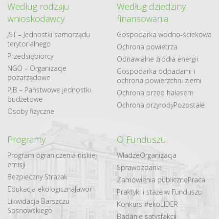
Według rodzaju
Według dziedziny
wnioskodawcy
finansowania
JST – Jednostki samorządu
Gospodarka​ wodno​-ściekowa
terytorialnego
Ochrona powietrza
Przedsiębiorcy
Odnawialne​ źródła​ energii
NGO – Organizacje
Gospodarka odpadami i
pozarządowe
ochrona powierzchni ziemi
PJB – Państwowe jednostki
Ochrona przed hałasem
budżetowe
Ochrona przyrody
Pozostałe
Osoby fizyczne
Programy
O Funduszu
Program ograniczenia niskiej
Władze
Organizacja
emisji
Sprawozdania
Bezpieczny Strażak
Zamówienia publiczne
Praca
Edukacja ekologiczna
Jawor
Praktyki i staże w Funduszu
Likwidacja Barszczu
Konkurs #ekoLIDER
Sosnowskiego
Badanie satysfakcji