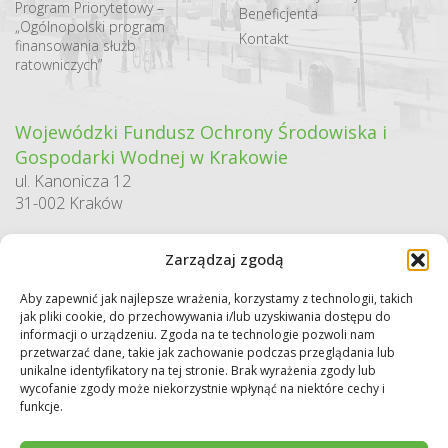
Program Priorytetowy –
Beneficjenta
„Ogólnopolski program
Kontakt
finansowania służb
ratowniczych”
Wojewódzki Fundusz Ochrony Środowiska i
Gospodarki Wodnej w Krakowie
ul. Kanonicza 12
31-002 Kraków
godziny pracy:
Zarządzaj zgodą
pn. – pt. 7:30-15:30
Aby zapewnić jak najlepsze wrażenia, korzystamy z technologii, takich
Sekretariat / Dziennik podawczy
jak pliki cookie, do przechowywania i/lub uzyskiwania dostępu do
informacji o urządzeniu. Zgoda na te technologie pozwoli nam
tel.: 12 422 94 90
przetwarzać dane, takie jak zachowanie podczas przeglądania lub
e-mail:
biuro@wfos.krakow.pl
unikalne identyfikatory na tej stronie. Brak wyrażenia zgody lub
wycofanie zgody może niekorzystnie wpłynąć na niektóre cechy i
funkcje.