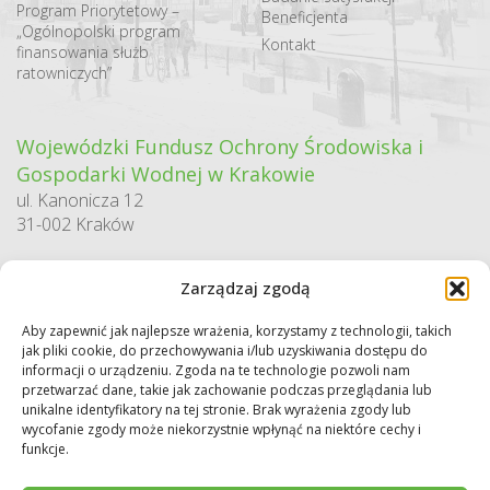
Program Priorytetowy –
Beneficjenta
„Ogólnopolski program
Kontakt
finansowania służb
ratowniczych”
Wojewódzki Fundusz Ochrony Środowiska i
Gospodarki Wodnej w Krakowie
ul. Kanonicza 12
31-002 Kraków
godziny pracy:
Zarządzaj zgodą
pn. – pt. 7:30-15:30
Aby zapewnić jak najlepsze wrażenia, korzystamy z technologii, takich
Sekretariat / Dziennik podawczy
jak pliki cookie, do przechowywania i/lub uzyskiwania dostępu do
tel.: 12 422 94 90
informacji o urządzeniu. Zgoda na te technologie pozwoli nam
przetwarzać dane, takie jak zachowanie podczas przeglądania lub
e-mail:
biuro@wfos.krakow.pl
unikalne identyfikatory na tej stronie. Brak wyrażenia zgody lub
wycofanie zgody może niekorzystnie wpłynąć na niektóre cechy i
funkcje.