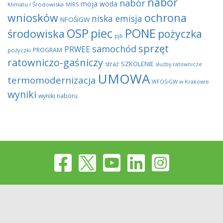
nabór
nabór
moja woda
Klimatu i Środowiska
MIRS
wniosków
ochrona
niska emisja
NFOŚiGW
OSP
piec
PONE
środowiska
pożyczka
pjb
sprzęt
samochód
PRWEE
PROGRAM
pożyczki
ratowniczo-gaśniczy
SZKOLENIE
straż
służby ratownicze
UMOWA
termomodernizacja
WFOŚiGW w Krakowie
wyniki
wyniki naboru