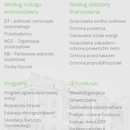
Według rodzaju
Według dziedziny
wnioskodawcy
finansowania
JST – Jednostki samorządu
Gospodarka​ wodno​-ściekowa
terytorialnego
Ochrona powietrza
Przedsiębiorcy
Odnawialne​ źródła​ energii
NGO – Organizacje
Gospodarka odpadami i
pozarządowe
ochrona powierzchni ziemi
PJB – Państwowe jednostki
Ochrona przed hałasem
budżetowe
Ochrona przyrody
Pozostałe
Osoby fizyczne
Programy
O Funduszu
Program ograniczenia niskiej
Władze
Organizacja
emisji
Sprawozdania
Bezpieczny Strażak
Zamówienia publiczne
Praca
Edukacja ekologiczna
Jawor
Praktyki i staże w Funduszu
Likwidacja Barszczu
Konkurs #ekoLIDER
Sosnowskiego
Badanie satysfakcji