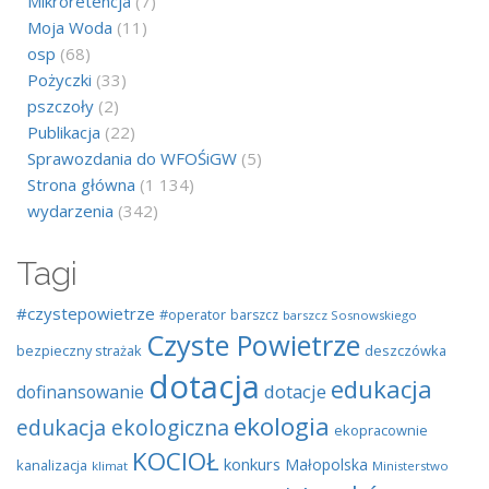
Mikroretencja
(7)
Moja Woda
(11)
osp
(68)
Pożyczki
(33)
pszczoły
(2)
Publikacja
(22)
Sprawozdania do WFOŚiGW
(5)
Strona główna
(1 134)
wydarzenia
(342)
Tagi
#czystepowietrze
#operator
barszcz
barszcz Sosnowskiego
Czyste Powietrze
bezpieczny strażak
deszczówka
dotacja
edukacja
dotacje
dofinansowanie
ekologia
edukacja ekologiczna
ekopracownie
KOCIOŁ
konkurs
Małopolska
kanalizacja
klimat
Ministerstwo