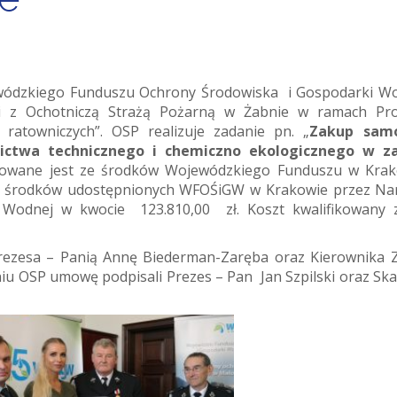
jewódzkiego Funduszu Ochrony Środowiska i Gospodarki W
ji z Ochotniczą Strażą Pożarną w Żabnie w ramach Pr
ratowniczych”. OSP realizuje zadanie pn. „
Zakup sam
nictwa technicznego i chemiczno ekologicznego w za
sowane jest ze środków Wojewódzkiego Funduszu w Kra
z ze środków udostępnionych WFOŚiGW w Krakowie przez N
Wodnej w kwocie 123.810,00 zł. Koszt kwalifikowany 
rezesa – Panią Annę Biederman-Zaręba oraz Kierownika 
iu OSP umowę podpisali Prezes – Pan Jan Szpilski oraz Ska