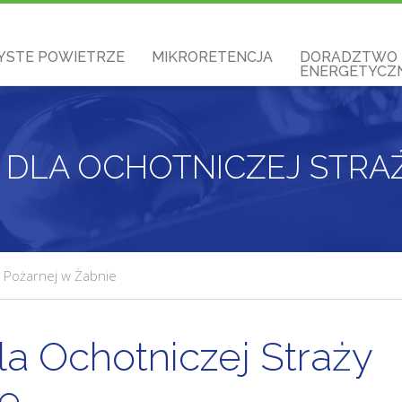
YSTE POWIETRZE
MIKRORETENCJA
DORADZTWO
ENERGETYCZN
y Pożarnej w Żabnie
a Ochotniczej Straży
ie