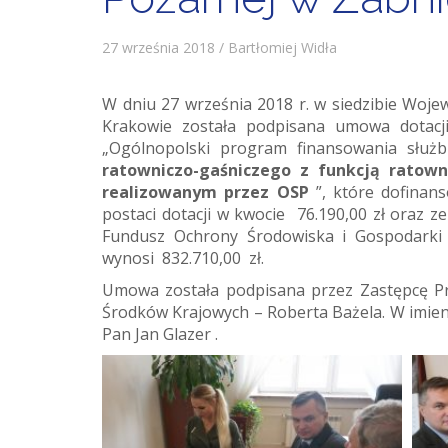
27 września 2018 / Bartłomiej Widła
W dniu 27 września 2018 r. w siedzibie Wo
Krakowie została podpisana umowa dotac
„Ogólnopolski program finansowania służb 
ratowniczo-gaśniczego z funkcją ratow
realizowanym przez OSP
”, które dofinan
postaci dotacji w kwocie 76.190,00 zł ora
Fundusz Ochrony Środowiska i Gospodarki 
wynosi 832.710,00 zł.
Umowa została podpisana przez Zastępcę P
Środków Krajowych – Roberta Bażela. W imien
Pan Jan Glazer .