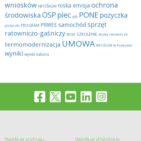
wniosków
ochrona
niska emisja
NFOŚiGW
OSP
piec
PONE
środowiska
pożyczka
pjb
sprzęt
samochód
PRWEE
PROGRAM
pożyczki
ratowniczo-gaśniczy
SZKOLENIE
straż
służby ratownicze
UMOWA
termomodernizacja
WFOŚiGW w Krakowie
wyniki
wyniki naboru
Według rodzaju
Według dziedziny