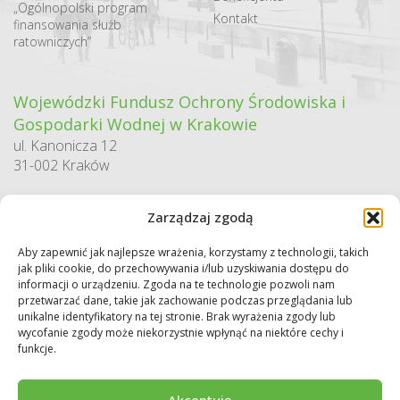
„Ogólnopolski program
Kontakt
finansowania służb
ratowniczych”
Wojewódzki Fundusz Ochrony Środowiska i
Gospodarki Wodnej w Krakowie
ul. Kanonicza 12
31-002 Kraków
godziny pracy:
Zarządzaj zgodą
pn. – pt. 7:30-15:30
Aby zapewnić jak najlepsze wrażenia, korzystamy z technologii, takich
Sekretariat / Dziennik podawczy
jak pliki cookie, do przechowywania i/lub uzyskiwania dostępu do
tel.: 12 422 94 90
informacji o urządzeniu. Zgoda na te technologie pozwoli nam
przetwarzać dane, takie jak zachowanie podczas przeglądania lub
e-mail:
biuro@wfos.krakow.pl
unikalne identyfikatory na tej stronie. Brak wyrażenia zgody lub
wycofanie zgody może niekorzystnie wpłynąć na niektóre cechy i
funkcje.
Akceptuję