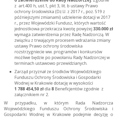
o zatwierdzenie do Rady Nadzorczej
. Zgodnie
z art.400 h, ust.1, pkt 3, lit. b ustawy Prawo
ochrony środowiska (Dz.U. z 2017 r., poz. 519 z
późniejszymi zmianami) udzielenie dotacji w 2017
r., przez Wojewódzki Fundusz, których wartość
jednostkowa przekracza kwotę powyżej
330.000 zł
wymaga zatwierdzenia przez Radę Nadzorczą. W
związku z trwającym procesem wdrażania zmiany
ustawy Prawo ochrony środowiska
rozstrzygniecie ww. programów i konkursów
możliwe będzie po powołaniu Rady Nadzorczej w
terminach ustawowo przewidzianych.
Zarząd przyznał ze środków Wojewódzkiego
Funduszu Ochrony Środowiska i Gospodarki
Wodnej w Krakowie dotację w wysokości
1 788 454,50 zł
dla
8
Beneficjentów zgodnie z
załącznikiem nr 2.
W przypadku, w którym Rada Nadzorcza
Wojewódzkiego Funduszu Ochrony Środowiska i
Gospodarki Wodnej w Krakowie podejmie decyzję o