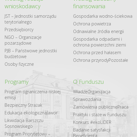
wnioskodawcy
finansowania
JST – Jednostki samorządu
Gospodarka​ wodno​-ściekowa
terytorialnego
Ochrona powietrza
Przedsiębiorcy
Odnawialne​ źródła​ energii
NGO – Organizacje
Gospodarka odpadami i
pozarządowe
ochrona powierzchni ziemi
PJB – Państwowe jednostki
Ochrona przed hałasem
budżetowe
Ochrona przyrody
Pozostałe
Osoby fizyczne
Programy
O Funduszu
Program ograniczenia niskiej
Władze
Organizacja
emisji
Sprawozdania
Bezpieczny Strażak
Zamówienia publiczne
Praca
Edukacja ekologiczna
Jawor
Praktyki i staże w Funduszu
Likwidacja Barszczu
Konkurs #ekoLIDER
Sosnowskiego
Badanie satysfakcji
Program Priorytetowy –
Beneficjenta