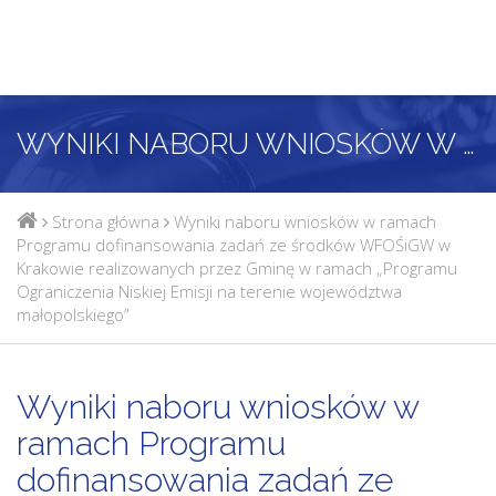
WYNIKI NABORU WNIOSKÓW W RAMACH PROGRAMU DOFINANSOWANIA ZADAŃ ZE ŚRODKÓW WFOŚIGW W KRAKOWIE REALIZOWANYCH PRZEZ GMINĘ W RAMACH „PROGRAMU OGRANICZENIA NISKIEJ EMISJI NA TERENIE WOJEWÓDZTWA MAŁOPOLSKIEGO”
Strona główna
Wyniki naboru wniosków w ramach
Programu dofinansowania zadań ze środków WFOŚiGW w
Krakowie realizowanych przez Gminę w ramach „Programu
Ograniczenia Niskiej Emisji na terenie województwa
małopolskiego”
Wyniki naboru wniosków w
ramach Programu
dofinansowania zadań ze