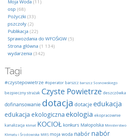
Moja Woda
(11)
osp
(68)
Pożyczki
(33)
pszczoły
(2)
Publikacja
(22)
Sprawozdania do WFOŚiGW
(5)
Strona główna
(1 134)
wydarzenia
(342)
Tagi
#czystepowietrze
#operator
barszcz
barszcz Sosnowskiego
Czyste Powietrze
bezpieczny strażak
deszczówka
dotacja
edukacja
dotacje
dofinansowanie
ekologia
edukacja ekologiczna
ekopracownie
KOCIOŁ
konkurs
Małopolska
kanalizacja
klimat
Ministerstwo
nabór
nabór
moja woda
Klimatu i Środowiska
MIRS