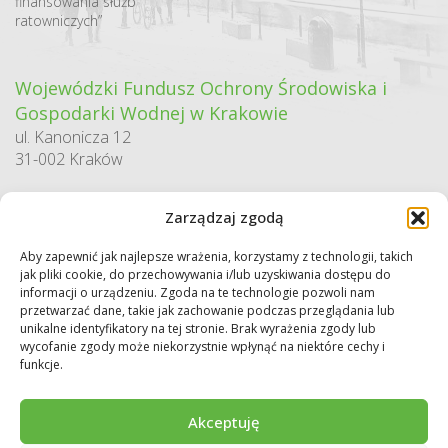
finansowania służb
ratowniczych”
Wojewódzki Fundusz Ochrony Środowiska i
Gospodarki Wodnej w Krakowie
ul. Kanonicza 12
31-002 Kraków
godziny pracy:
Zarządzaj zgodą
pn. – pt. 7:30-15:30
Aby zapewnić jak najlepsze wrażenia, korzystamy z technologii, takich
Sekretariat / Dziennik podawczy
jak pliki cookie, do przechowywania i/lub uzyskiwania dostępu do
tel.: 12 422 94 90
informacji o urządzeniu. Zgoda na te technologie pozwoli nam
przetwarzać dane, takie jak zachowanie podczas przeglądania lub
e-mail:
biuro@wfos.krakow.pl
unikalne identyfikatory na tej stronie. Brak wyrażenia zgody lub
wycofanie zgody może niekorzystnie wpłynąć na niektóre cechy i
funkcje.
Akceptuję