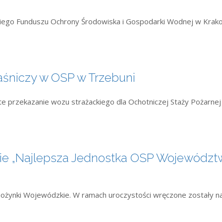
zkiego Funduszu Ochrony Środowiska i Gospodarki Wodnej w Krak
śniczy w OSP w Trzebuni
ste przekazanie wozu strażackiego dla Ochotniczej Staży Pożarnej
rsie „Najlepsza Jednostka OSP Województ
 Dożynki Wojewódzkie. W ramach uroczystości wręczone zostały n