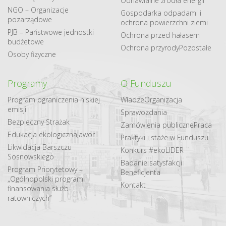
Odnawialne​ źródła​ energii
NGO – Organizacje
Gospodarka odpadami i
pozarządowe
ochrona powierzchni ziemi
PJB – Państwowe jednostki
Ochrona przed hałasem
budżetowe
Ochrona przyrody
Pozostałe
Osoby fizyczne
Programy
O Funduszu
Program ograniczenia niskiej
Władze
Organizacja
emisji
Sprawozdania
Bezpieczny Strażak
Zamówienia publiczne
Praca
Edukacja ekologiczna
Jawor
Praktyki i staże w Funduszu
Likwidacja Barszczu
Konkurs #ekoLIDER
Sosnowskiego
Badanie satysfakcji
Program Priorytetowy –
Beneficjenta
„Ogólnopolski program
Kontakt
finansowania służb
ratowniczych”