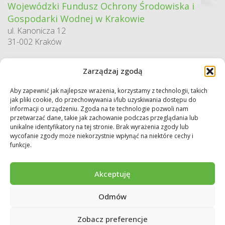
Wojewódzki Fundusz Ochrony Środowiska i
Gospodarki Wodnej w Krakowie
ul. Kanonicza 12
31-002 Kraków
godziny pracy:
Zarządzaj zgodą
pn. – pt. 7:30-15:30
Aby zapewnić jak najlepsze wrażenia, korzystamy z technologii, takich
Sekretariat / Dziennik podawczy
jak pliki cookie, do przechowywania i/lub uzyskiwania dostępu do
tel.: 12 422 94 90
informacji o urządzeniu. Zgoda na te technologie pozwoli nam
przetwarzać dane, takie jak zachowanie podczas przeglądania lub
e-mail:
biuro@wfos.krakow.pl
unikalne identyfikatory na tej stronie. Brak wyrażenia zgody lub
wycofanie zgody może niekorzystnie wpłynąć na niektóre cechy i
funkcje.
Akceptuję
Odmów
Copyright © 2026 WFOŚiGW w Krakowie. Wszystkie prawa zastrzeżone.
Deklaracja dostępności
Regulamin
Polityka prywatności
Zobacz preferencje