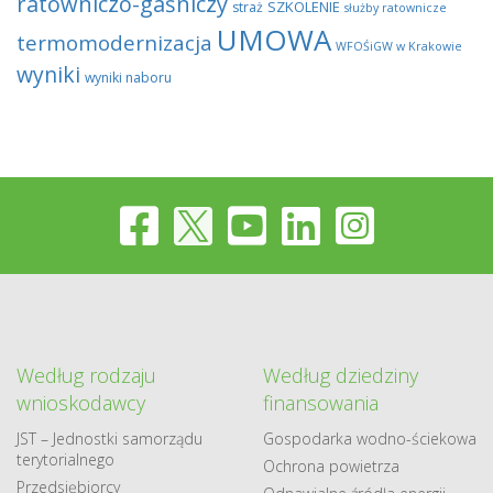
ratowniczo-gaśniczy
SZKOLENIE
straż
służby ratownicze
UMOWA
termomodernizacja
WFOŚiGW w Krakowie
wyniki
wyniki naboru
Według rodzaju
Według dziedziny
wnioskodawcy
finansowania
JST – Jednostki samorządu
Gospodarka​ wodno​-ściekowa
terytorialnego
Ochrona powietrza
Przedsiębiorcy