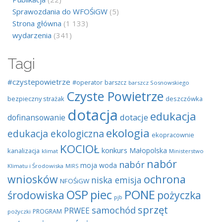
Sprawozdania do WFOŚiGW
(5)
Strona główna
(1 133)
wydarzenia
(341)
Tagi
#czystepowietrze
#operator
barszcz
barszcz Sosnowskiego
Czyste Powietrze
bezpieczny strażak
deszczówka
dotacja
edukacja
dotacje
dofinansowanie
ekologia
edukacja ekologiczna
ekopracownie
KOCIOŁ
konkurs
Małopolska
kanalizacja
klimat
Ministerstwo
nabór
nabór
moja woda
Klimatu i Środowiska
MIRS
wniosków
ochrona
niska emisja
NFOŚiGW
OSP
piec
PONE
środowiska
pożyczka
pjb
sprzęt
samochód
PRWEE
PROGRAM
pożyczki